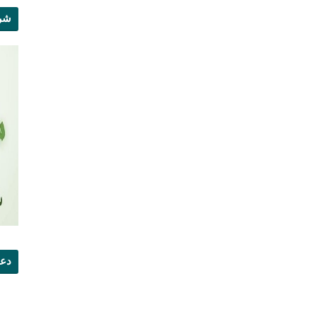
شرو
دعو