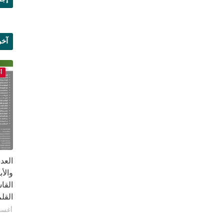
آخر
علم
أ
القا
القلم ب
أغسطس 1