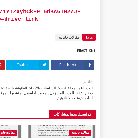
/1YT2UyhCkF0_5dBA6TH2ZJ-
p=drive_link
Tags
مقالات قانونية
REACTIONS
Twitter
Facebook
أقدم
العدد 61 من مجلة الباحث للدراسات والأبحاث القانونية والقضائية 
دجنبر 2023 - المدير المسؤول ذ. محمد القاسمي - منشورات موقع
الباحث / 34 مقالا قانونيا/
قد تُعجبك هذه المشاركات
مقالات قانونية
مقالات قانون