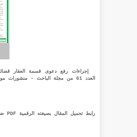
إجراءات رفع دعوى قسمة العقار قضائيا
العدد 61 من مجلة الباحث - منشورات موقع الباحث القانوني - تقديم د محمد القاسمي
رابط تحميل المقال بصيغته الرقمية PDF ضمن مجلة الباحث أسفله: