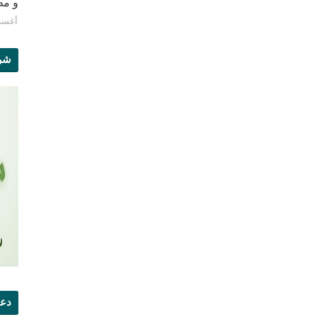
و مطبع
أغسطس 8
شرو
دعو