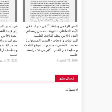
النص الرقمي وبلاغة التَّلقي - دراسة في
في أسس الجما
البُعد التفاعلي للتدوينة . محسن رمضاني -
إلى قيمة الشك
العدد 94 من مجلة الباحث العلمية
العدد 
للدراسات والأبحاث - المدير المسؤول ذ
للدراسات والأ
محمد القاسمي - منشورات موقع الباحث
محمد القاسمي
و مطبعة دار القلم - أكثر من 64 دراسة
علمية
علمية
gust 08, 2026
August 08, 2026
إرسال تعليق
0 تعليقات