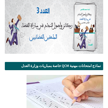
نماذج امتحانات مهنية QCM خاصة بمباريات وزارة العدل