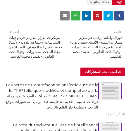
Tags
مقالات قانونية
أقدم
أحدث
دور المواطنة الرقمية في تعزيز
مرتكزات القرار الضريبي في توجهات
مسارات التنمية - الأستاذ سفيان بهي -
السياسات الاجتماعية للدولة - الأستاذ
العدد 61 من مجلة الباحث - منشورات
محمد الأمين عبد المومني - العدد 61 من
موقع الباحث القانوني - تقديم د محمد
مجلة الباحث - منشورات موقع الباحث
القاسمي
القانوني - تقديم د محمد القاسمي
قد تُعجبك هذه المشاركات
Les actes de Contrefaçon selon L’article 155 de la
loi 17-97 telle que modifiée et complétée par la
loi 31-05 et 23-13 MEHDI EDDIANI - العدد 57 من مجلة
قراءات علمية - تقديم ذة حليمة عبد الرمى - منشورات موقع
الباحث و مطبعة دار القلم بالرباط
July 21, 2026
La note du traducteur à l'ère de l'intelligence
artificielle : mise en abyme de la tâche du