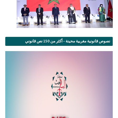
نصوص قانونية مغربية محينة - أكثر من 150 نص قانوني