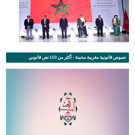
نصوص قانونية مغربية محينة - أكثر من 150 نص قانوني