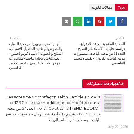
Tags
مقالات قانونية
أقدم
أحدث
الحماية القانونية لبراءة الاختراع -
الهدر المدرسي بين المرجعية الدولية
دراسة تحليلية - الأستاذ ثائر الشيخ -
والنصوص الوطنية: التأصيل، الأسباب،
العدد 61 من مجلة الباحث - منشورات
النتائج والحلول - الأستاذ كريم لحمين -
موقع الباحث القانوني - تقديم د محمد
العدد 61 من مجلة الباحث - منشورات
القاسمي
موقع الباحث القانوني - تقديم د محمد
القاسمي
قد تُعجبك هذه المشاركات
Les actes de Contrefaçon selon L’article 155 de la
loi 17-97 telle que modifiée et complétée par la
loi 31-05 et 23-13 MEHDI EDDIANI - العدد 57 من مجلة
قراءات علمية - تقديم ذة حليمة عبد الرمى - منشورات موقع
الباحث و مطبعة دار القلم بالرباط
July 21, 2026