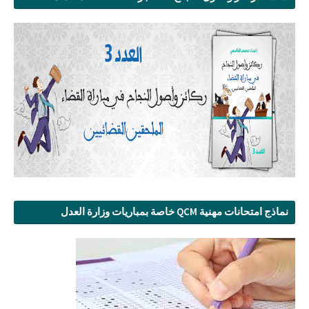
نماذج امتحانات مهنية QCM خاصة بمباريات وزارة العدل