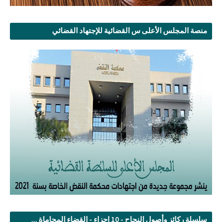
منصة المجلس الأعلى س القضائية للإجتهاد القضائي
سلسلة ركائز وأصول النجاح - 10 اجزاء - القضاء المحاماة ...