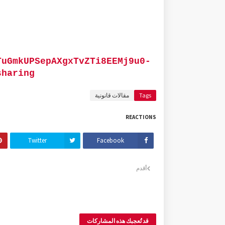
TuGmkUPSepAXgxTvZTi8EEMj9u0-
sharing
Tags
مقالات قانونية
REACTIONS
Twitter
Facebook
أقدم
قد تُعجبك هذه المشاركات