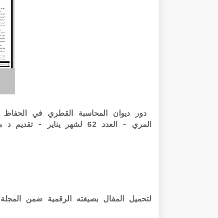
دور ديوان المحاسبة القطري في الحفاظ ع
المري - العدد 62 لشهر يناير - تقديم د محمد القاسمي - منشورات موقع الباحث القانوني
لتحميل المقال بصيغته الرقمية ضمن المجلة PDF في الرابط أسفله