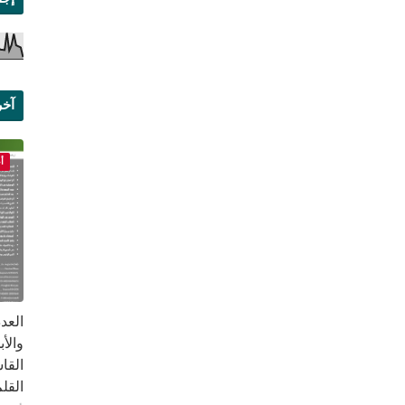
آخر
علم
أ
القا
القلم ب