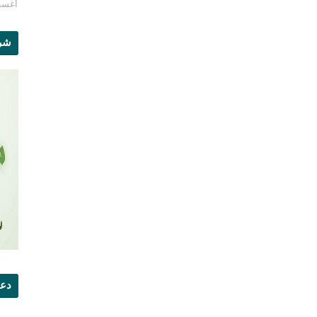
أغسطس 1
شرو
دعو