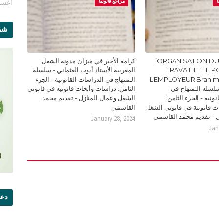
ة
مراجع قانونية
أغسطس 1
شرو
L’ORGANISATION DU
كرامة الأجير في ميزان مدونة الشغل
TRAVAIL ET LE 
المغربية الأستاذ أيوب العثماني - سلسلة
L’EMPLOYEUR Brahi
الـمنهاج في الدراسات القانونية - الجزء
Doc - سلسلة الـمنهاج في
الثامن: دراسات وأبحاث قانونية في قانوني
ونية - الجزء الثامن:
الشغل وعمال المنازل - تقديم محمد
ث قانونية في قانوني الشغل
القاسمي
ل - تقديم محمد القاسمي
January 28, 2024
Jan
دعو