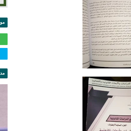
موا
الس
مدي
ال