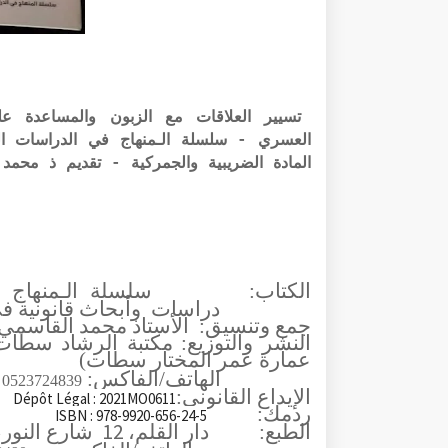
تسيير العلاقات مع الزبون والمساعدة عل
العسري - سلسلة الـمنهاج في الدراسات الق
المادة الضريبية والجمركية - تقديم ذ محمد
الكتاب:
سلسلة الـمنهاج ف
دراسات
وأبحاث قانونية في
جمع وتنسيق:
الأستاذ محمد القاسمي
النشر والتوزيع: مكتبة الرشاد سطا
عمارة عمر المختار سطات)
الهاتف/الفاكس:
0523724839
الإيداع القانوني:
Dépôt Légal : 2021MO0611
ردمك:
ISBN : 978-9920-656-24-5
12
الطبع:
دار القلم،
شارع النور