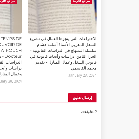
مراجع قانونية
مراجع قانوني
الاختراعات التي ينجزها العمال في تشريع
 TEMPS DE
الشغل المغربي الأستاذ أسامة هشام -
POUVOIR DE
سلسلة الـمنهاج في الدراسات القانونية -
m ATROUCH
الجزء الثامن: دراسات وأبحاث قانونية في
teur
قانوني الشغل وعمال المنازل - تقديم
الدراسات القان
محمد القاسمي
دراسات وأبحا
وعمال المناز
January 28, 2024
uary 28, 2024
إرسال تعليق
0 تعليقات