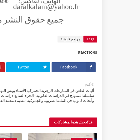
الهاتف/الفاكس:
9490
daralkalam@yahoo.fr
جميع حقوق النشر م
Tags
مراجع قانونية
REACTIONS
Twitter
Facebook
أقدم
آليات الطعن في المنازعات الزجرية الجمركية الأستاذ يونس النها
سلسلة الـمنهاج في الدراسات القانونية - الجزء السابع: دراسات
وأبحاث قانونية في المادة الضريبية والجمركية - تقديم ذ محمد ال
قد تُعجبك هذه المشاركات