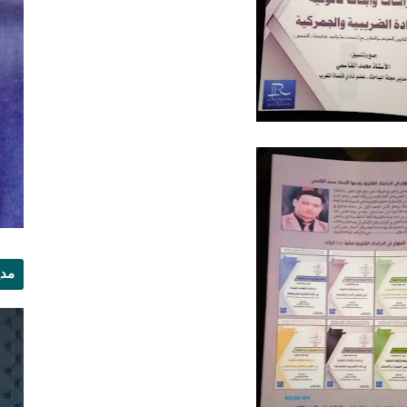
مدي
الر