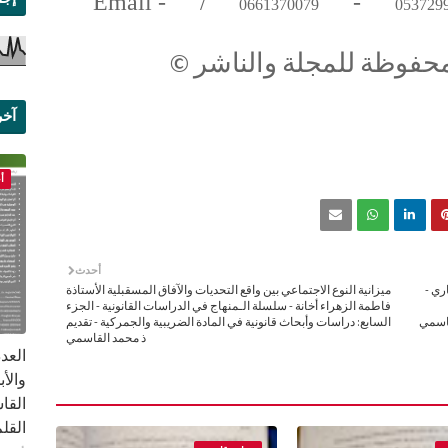
Email -
/
-
0661370079
053729
حفوظة للمجلة والناشر
©
آخر
علم
أ
أحدث
ري -
ميزانية النوع الاجتماعي بين واقع التحديات والآفاق المسقبلية الأستاذة
فاطمة الزهراء أخانة - سلسلة الـمنهاج في الدراسات القانونية - الجزء
قاسمي
السابع: دراسات وأبحاث قانونية في المادة الضريبية والجمركية - تقديم
ذ محمد القاسمي
القا
القلم ب