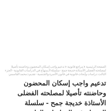
الصفحة الرئيسية
مراجع قانونية
تدعيم واجب إسكان المحضون وحاضنته تأصيلا
لمصلحته الفضلى الأستاذة خديجة جمح - سلسلة الـمنهاج في الدراسات القانونية - الجزء
الثالث: دراسات وأبحاث قانونية في قانون الأسرة والجنسية - تقديم ذ محمد القاسمي
تدعيم واجب إسكان المحضون
وحاضنته تأصيلا لمصلحته الفضلى
الأستاذة خديجة جمح - سلسلة