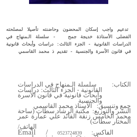
تدعيم واجب إسكان المحضون وحاضنته تأصيلا لمصلحته
الفضلى الأستاذة خديجة جمح - سلسلة الـمنهاج في
الدراسات القانونية - الجزء الثالث: دراسات وأبحاث قانونية
في قانون الأسرة والجنسية - تقديم ذ محمد القاسمي
الكتاب: سلسلة الـمنهاج في الدراسات
-
القانونية
الجزء الثالث: دراسات
وأبحاث قانونية في قانون الأسرة
والجنسية
جمع وتنسيق: الأستاذ محمد القاسمي
النشر والتوزيع: مكتبة الرشاد سطات (ساحة
محمد الخامس زنقة القائد علي عمارة عمر
المختار سطات)
الهاتف/
Email
/
الفاكس:
0523724839