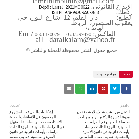
lamrinimounir@gmail.com
الإيداع القانوني:
Dépôt Légal : 2021MO0622
ردمك:
ISBN : 978-9920-656-28-3
12
الطبع: دار القلم،
شارع النور، حي
يعقوب المنصور، الرباط
الهاتف/
Em
/
-
الفاكس:
0661370079
0537299490
ail - daralkalam@yahoo.fr
جميع حقوق النشر محفوظة للمجلة والناشر
©
Tags
مراجع قانونية
أقدم
أحدث
التبني بين الشريعة الإسلامية وقانون
إشكاليات النقل غير المشروع
مدونة الأسرة الدكتور إبراهيم والعيز -
للمحضون في الاتفاقيات الدولية
سلسلة الـمنهاج في الدراسات
الأستاذ محمد جابو - سلسلة الـمنهاج
القانونية - الجزء الثالث: دراسات
في الدراسات القانونية - الجزء الثالث:
وأبحاث قانونية في قانون الأسرة
دراسات وأبحاث قانونية في قانون
والجنسية - تقديم ذ محمد القاسمي
الأسرة والجنسية - تقديم ذ محمد