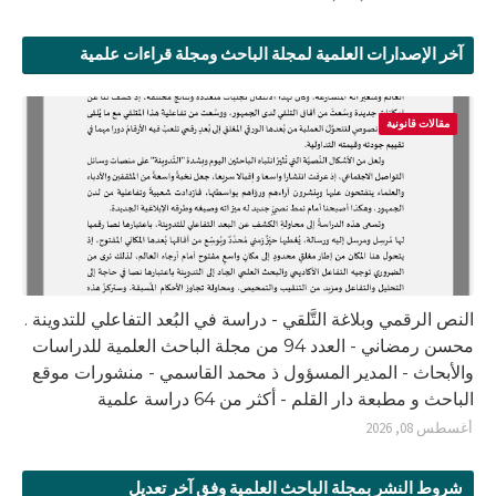
آخر الإصدارات العلمية لمجلة الباحث ومجلة قراءات علمية
مقالات قانونية
النص الرقمي وبلاغة التَّلقي - دراسة في البُعد التفاعلي للتدوينة .
محسن رمضاني - العدد 94 من مجلة الباحث العلمية للدراسات
والأبحاث - المدير المسؤول ذ محمد القاسمي - منشورات موقع
الباحث و مطبعة دار القلم - أكثر من 64 دراسة علمية
أغسطس 08, 2026
شروط النشر بمجلة الباحث العلمية وفق آخر تعديل