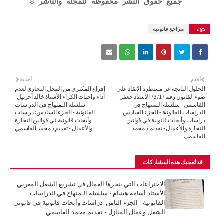
جميع حقوق النشر محفوظة للمجلة والناشر
©
Tags
مراجع قانونية
أقدم
أحدث
الحلول الناتجة عن مسطرة الإنقاذ على
إفراغ المكتري من المحل التجاري لعدم
ضوء القانون رقم 73/17 الأستاذ جعفر
أداء واجبات الكراء الأستاذ خالد أحربيل-
القاسمي - سلسلة الـمنهاج في
سلسلة الـمنهاج في الدراسات
الدراسات القانونية - الجزء السادس:
القانونية - الجزء السادس: دراسات
دراسات وأبحاث قانونية في قوانين
وأبحاث قانونية في قوانين التجارة
التجارة والأعمال - تقديم ذ محمد
والأعمال - تقديم ذ محمد القاسمي
القاسمي
قد تُعجبك هذه المشاركات
الاختراعات التي ينجزها العمال في تشريع الشغل المغربي
الأستاذ أسامة هشام - سلسلة الـمنهاج في الدراسات
القانونية - الجزء الثامن: دراسات وأبحاث قانونية في قانوني
الشغل وعمال المنازل - تقديم محمد القاسمي