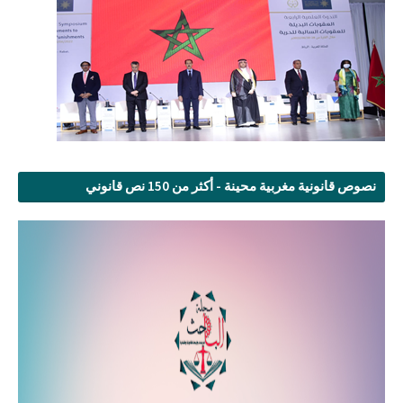
نصوص قانونية مغربية محينة - أكثر من 150 نص قانوني