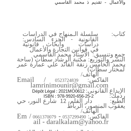
والأعمال - تقديم ذ محمد القاسمي
تاكتاب:
سلسلة الـمنهاج في الدراسات
-
القانونية
الجزء السادس:
دراسات وأبحاث قانونية
في قوانين التجارة والأعمال
جمع وتنسيق: الأستاذ محمد القاسمي
النشر والتوزيع: مكتبة الرشاد سطات (ساحة
محمد الخامس زنقة القائد علي عمارة عمر
المختار سطات)
الهاتف/
Email
/
الفاكس:
0523724839
lamrinimounir@gmail.com
الإيداع القانوني:
Dépôt Légal : 2021MO0612
ردمك:
ISBN : 978-9920-656-25-2
12
الطبع: دار القلم،
شارع النور، حي
يعقوب المنصور، الرباط
الهاتف/
Em
/
-
الفاكس:
0661370079
0537299490
ail - daralkalam@yahoo.fr