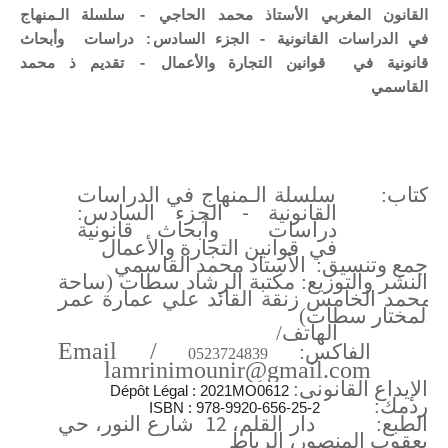
القانون المغربي الأستاذ محمد الحاجي - سلسلة الـمنهاج
في الدراسات القانونية - الجزء السادس: دراسات وأبحاث
قانونية في قوانين التجارة والأعمال - تقديم ذ محمد
القاسمي
تاكتاب:
سلسلة الـمنهاج في الدراسات
-
القانونية
الجزء السادس:
دراسات وأبحاث قانونية
في قوانين التجارة والأعمال
جمع وتنسيق: الأستاذ محمد القاسمي
النشر والتوزيع: مكتبة الرشاد سطات (ساحة
محمد الخامس زنقة القائد علي عمارة عمر
المختار سطات)
الهاتف/
Email
/
الفاكس:
0523724839
lamrinimounir@gmail.com
الإيداع القانوني:
Dépôt Légal : 2021MO0612
ردمك:
ISBN : 978-9920-656-25-2
12
الطبع: دار القلم،
شارع النور، حي
يعقوب المنصور، الرباط