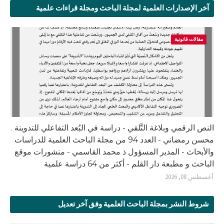
آخر الإصدارات العلمية لمجلة الباحث ومجلة قراءات علمية
مقالات قانونية
النص الرقمي وبلاغة التَّلقي - دراسة في البُعد التفاعلي للتدوينة .
محسن رمضاني - العدد 94 من مجلة الباحث العلمية للدراسات
والأبحاث - المدير المسؤول ذ محمد القاسمي - منشورات موقع
الباحث و مطبعة دار القلم - أكثر من 64 دراسة علمية
أغسطس 08, 2026
شروط النشر بمجلة الباحث العلمية وفق آخر تعديل