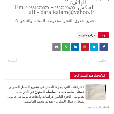
الهاتف/
Em
/
-
الفاكس:
0661370079
0537299490
ail - daralkalam@yahoo.fr
جميع حقوق النشر محفوظة للمجلة والناشر
©
Tags
مراجع قانونية
أقدم
أحدث
قد تُعجبك هذه المشاركات
الاختراعات التي ينجزها العمال في تشريع الشغل المغربي
الأستاذ أسامة هشام - سلسلة الـمنهاج في الدراسات
القانونية - الجزء الثامن: دراسات وأبحاث قانونية في قانوني
الشغل وعمال المنازل - تقديم محمد القاسمي
January 28, 2024