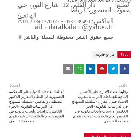
12
الطبع:
دار القلم،
شارع النور، حي
يعقوب المنصور، الرباط
الهاتف/
Em
/
-
الفاكس:
0661370079
0537299490
ail - daralkalam@yahoo.fr
جميع حقوق النشر محفوظة للمجلة والناشر
©
Tags
مراجع قانونية
أقدم
أحدث
رقابة القضاء الإداري على الأعمال
إحالة المعاهدات الدولية على المحكمة
المادية للجماعات الترابية بالمغرب
الدستورية في النظام المغربي الدكتور
الأستاذ جمال أمقران - سلسلة الـمنهاج
مصطفى والقاضي - سلسلة الـمنهاج
في الدراسات القانونية - الجزء
في الدراسات القانونية - الجزء
الخامس: دراسات وأبحاث قانونية في
الخامس: دراسات وأبحاث قانونية في
القانون العام والعلاقات الدولية - تقديم
القانون العام والعلاقات الدولية - تقديم
ذ محمد القاسمي
ذ محمد القاسمي