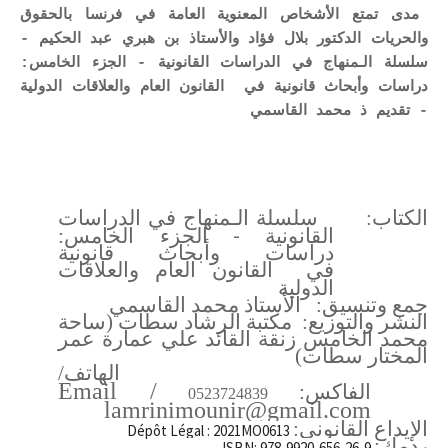
مدى تمتع الأشخاص المعنوية العامة في فرنسا بالحقوق
والحريات الدكتور بلال فؤاد والأستاذ بن هبري عبد الحكيم -
سلسلة الـمنهاج في الدراسات القانونية - الجزء الخامس:
دراسات وأبحاث قانونية في القانون العام والعلاقات الدولية
- تقديم ذ محمد القاسمي
الكتاب:
سلسلة الـمنهاج في الدراسات
-
القانونية
الجزء الخامس:
دراسات وأبحاث قانونية
في
القانون العام والعلاقات
الدولية
جمع وتنسيق:
الأستاذ محمد القاسمي
النشر والتوزيع:
مكتبة الرشاد سطات (ساحة
محمد الخامس زنقة القائد علي عمارة عمر
المختار سطات)
الهاتف/
Email
/
الفاكس:
0523724839
lamrinimounir@gmail.com
الإيداع القانوني:
Dépôt Légal : 2021MO0613
ردمك:
ISBN: 978-9920-656-26-9