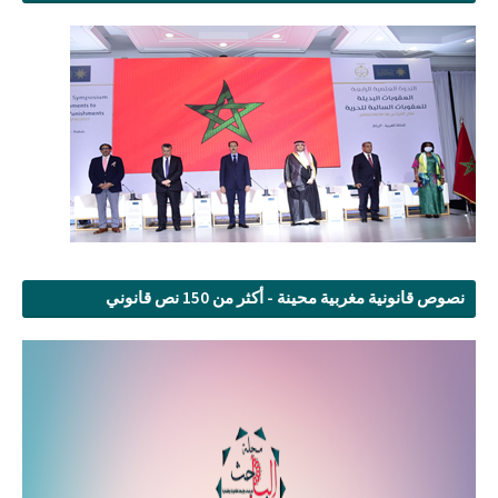
نصوص قانونية مغربية محينة - أكثر من 150 نص قانوني