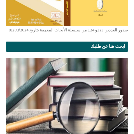
صدور العددين 123و 124 من سلسلة الأبحاث المعمقة بتاريخ 01/09/2024
ابحث هنا عن طلبك