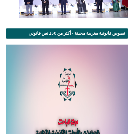
نصوص قانونية مغربية محينة - أكثر من 150 نص قانوني