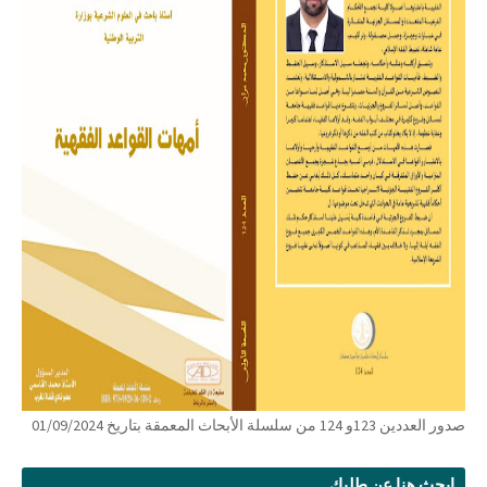
صدور العددين 123و 124 من سلسلة الأبحاث المعمقة بتاريخ 01/09/2024
ابحث هنا عن طلبك