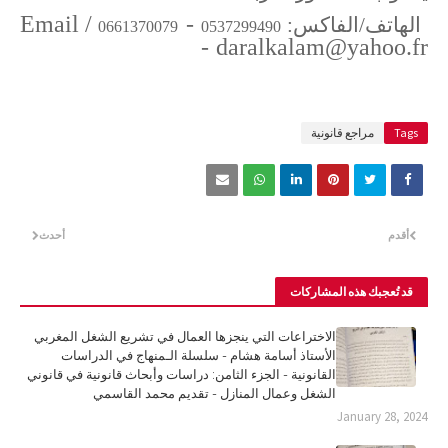
Email
/
-
الهاتف/الفاكس:
0661370079
0537299490
- daralkalam@yahoo.fr
Tags
مراجع قانونية
أقدم
أحدث
قد تُعجبك هذه المشاركات
الاختراعات التي ينجزها العمال في تشريع الشغل المغربي
الأستاذ أسامة هشام - سلسلة الـمنهاج في الدراسات
القانونية - الجزء الثامن: دراسات وأبحاث قانونية في قانوني
الشغل وعمال المنازل - تقديم محمد القاسمي
January 28, 2024