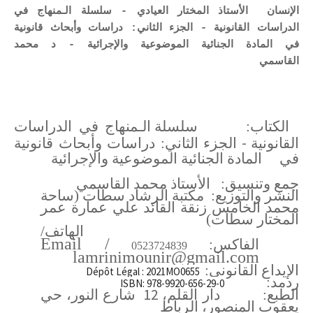
الإنسان الأستاذ المختار العيادي - سلسلة الـمنهاج في
الدراسات القانونية - الجزء الثاني: دراسات وأبحاث قانونية
في المادة الجنائية الموضوعية والإجرائية - د محمد
القاسمي
الكتاب:
سلسلة الـمنهاج في الدراسات
-
القانونية
الجزء الثاني: دراسات وأبحاث قانونية
في
المادة الجنائية الموضوعية والإجرائية
جمع وتنسيق:
الأستاذ محمد القاسمي
النشر والتوزيع:
مكتبة الرشاد سطات (ساحة
محمد الخامس زنقة القائد علي عمارة عمر
المختار سطات)
الهاتف/
Email
/
الفاكس:
0523724839
lamrinimounir@gmail.com
الإيداع القانوني:
Dépôt Légal : 2021MO0655
ردمد:
ISBN: 978-9920-656-29-0
12
الطبع:
دار القلم،
شارع النور، حي
يعقوب المنصور، الرباط