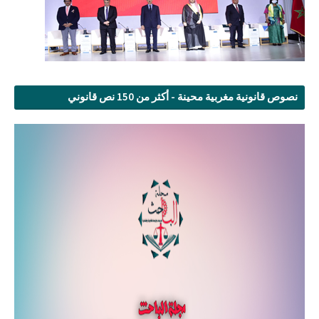
نصوص قانونية مغربية محينة - أكثر من 150 نص قانوني