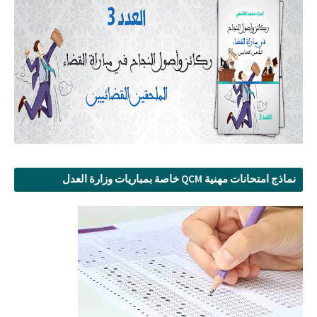
نماذج امتحانات مهنية QCM خاصة بمباريات وزارة العدل