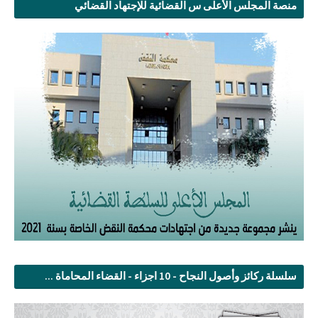
منصة المجلس الأعلى س القضائية للإجتهاد القضائي
سلسلة ركائز وأصول النجاح - 10 اجزاء - القضاء المحاماة ...