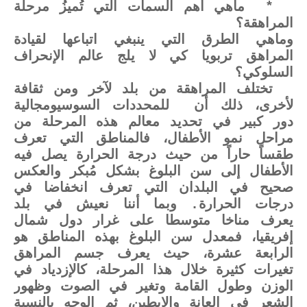
* ماهي أهم السمات التي تُميزُ مرحلة
المراهقة؟
وماهي الطرق التي ينبغي اتباعها لقيادة
المراهق تربويا كي لا يلج عالم الإنحراف
السلوكي؟
تختلف المراهقة من بلد لآخر ومن ثقافة
لأخرى، ذلك أن للمحددات السوسيومجالية
دور كبير في تحديد معالم هذه المرحلة من
مراحل نمو الأطفال، فالمناطق التي تعرف
طقساً حاراً من حيث درجة الحرارة يصل فيه
الأطفال إلى سن البلوغ بشكل مُبكر والعكس
صحيح في البلدان التي تعرف انخفاضا في
درجات الحرارة. وبما أننا نعيش في بلد
يعرف مناخا متوسطا على غرار دول شمال
إفريقيا، فمعدل سن البلوغ بهذه المناطق هو
الرابعة عشرة، حيث يعرف جسم المراهق
تغيرات كثيرة خلال هذا المرحلة، كالإزدياد في
الوزن وطول القامة وتغير في الصوت وظهور
الشعر في العانة والإبطين، ثم الوجه بالنسبة