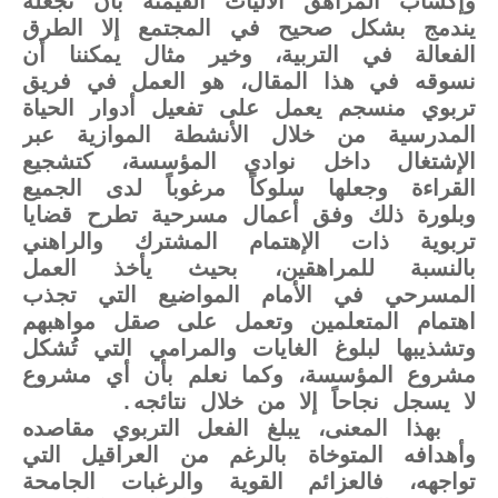
وإكساب المراهق الآليات القيمنة بأن تجعله
يندمج بشكل صحيح في المجتمع إلا الطرق
الفعالة في التربية، وخير مثال يمكننا أن
نسوقه في هذا المقال، هو العمل في فريق
تربوي منسجم يعمل على تفعيل أدوار الحياة
المدرسية من خلال الأنشطة الموازية عبر
الإشتغال داخل نوادي المؤسسة، كتشجيع
القراءة وجعلها سلوكاً مرغوباً لدى الجميع
وبلورة ذلك وفق أعمال مسرحية تطرح قضايا
تربوية ذات الإهتمام المشترك والراهني
بالنسبة للمراهقين، بحيث يأخذ العمل
المسرحي في الأمام المواضيع التي تجذب
اهتمام المتعلمين وتعمل على صقل مواهبهم
وتشذيبها لبلوغ الغايات والمرامي التي تُشكل
مشروع المؤسسة، وكما نعلم بأن أي مشروع
لا يسجل نجاحاً إلا من خلال نتائجه.
بهذا المعنى، يبلغ الفعل التربوي مقاصده
وأهدافه المتوخاة بالرغم من العراقيل التي
تواجهه، فالعزائم القوية والرغبات الجامحة