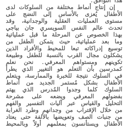
هذا التوافق.
إن إنتاج أنماط مختلفة من السلوكات لدى
الأطفال يُعزى بالأساس إلى النضج على
مستوى العمليات العقلية والوجدانية، وقد
تحدث عالم النفس السويسري جان بياجي
بهذا الخصوص عن المرحلة ما قبل عملياتية
وما بعد عملياتية، حيث يتمكن الطفل من
توسيع إدراكاته تبعا للمحيط والأفراد الذين
يشكلون مجال القرب بالنسبة للطفل وطبيعة
تكوينهم ومستواهم المعرفي. نحن نعلم
كمدرسين بأن التعلم هو التغيير الذي يطرأ
في السلوك نتيجة للخبرة والممارسة، ويتعلم
الأطفال بشكل مُستمر الجديد من أنماط
السلوك كلما وجدوا المُدرس الذي يهتم
بفضولهم المعرفي ويضعه على مشرحة
التحليل والقياس عبر آليات التفسير والفهم
من خلال الإقتراب من وجدانهم وطرد الغرابة
من جنبات الصف وتعويضها بالألفة حتى يعتاد
الأطفال ويستأنسون بمعلمهم أولاً وبالمحيط