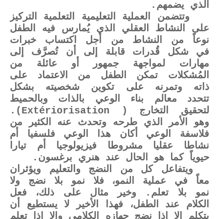
الذي يضمهم.
وتتضمن العملية التعليمية التعلمية التركيز
على النشاط العقلي الذي يُمارس فيه الطفل
نوعاً من النشاط من أجل اكتساب خبرات
في شكل قُدرات قابلة إلى أن تُصرَّف إلى
مهارات لمواجهة جمهور أو عائلة من
المُشكلات تمكن الطفل من الاعتماد على
ذاته وتمرنه على تكوين شخصيته بشكل
تتحدد معالم بناء الوعي بالذات وبالحميط
لتحقيق التخارج (
Extériorisation
).
وهو الأمر الذي طرحه وتحدث عنه الكثير من
فلاسفة الوعي أكان هذا الوعي فلسفيا أم
نشاطا عقليا مشروطا فيزيولوجيا أم تيارا
حيوياً كما هو الحال عند هنري برغسون.
ويتفاعل كل من النضج والتعليم ويؤثران
معاً في عملية النمو، فلا نمو بلا نضج ولا
نمو بلا تعلم. وخير مثال على ذلك، فعل
الكلام عند الطفل، فهذا الأخير لا يستطيع أن
يتكلم إلا إذا نضج جهازه الكلامي وإلا إذا تعلم