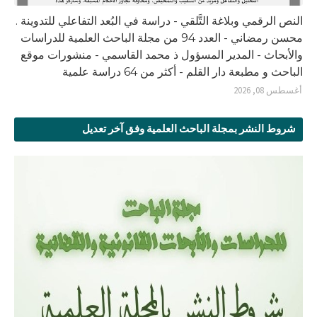
النص الرقمي وبلاغة التَّلقي - دراسة في البُعد التفاعلي للتدوينة .
محسن رمضاني - العدد 94 من مجلة الباحث العلمية للدراسات
والأبحاث - المدير المسؤول ذ محمد القاسمي - منشورات موقع
الباحث و مطبعة دار القلم - أكثر من 64 دراسة علمية
أغسطس 08, 2026
شروط النشر بمجلة الباحث العلمية وفق آخر تعديل