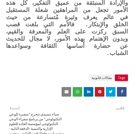
والإرادة المنبثقة من عميق التفكير، كل هذه
الأمور تجعل من المراهقين شعلة المستقبل
في عالم يعرف وثيرة مُتسارعة من حيث
الخلق والإبتكار. فالأمم التي بلغت قصب
السبق ركزت على العلم والمعرفة والقيم،
وبدون الإهتمام بهذه الأمور، لا مجال للحديث
عن حضارة أساسها الثقافة وسواعدها
الشباب.
Tags
مقالات قانونية
أقدم
أحدث
سناء بنسيدي تتخرج "سفيرة للوعي
التكنولوجي" من برنامج سفراء الوعي
التكنولوجي لمؤسسة القادة للعلوم
الإدارية والتنمية -الدفعة الثانية -
منشورات موقع الباحث القانوني - تقديم