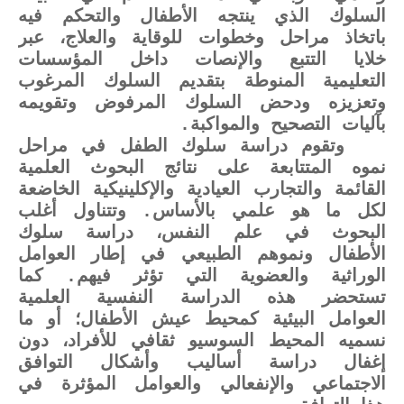
السلوك الذي ينتجه الأطفال والتحكم فيه
باتخاذ مراحل وخطوات للوقاية والعلاج، عبر
خلايا التتبع والإنصات داخل المؤسسات
التعليمية المنوطة بتقديم السلوك المرغوب
وتعزيزه ودحض السلوك المرفوض وتقويمه
بآليات التصحيح والمواكبة.
وتقوم دراسة سلوك الطفل في مراحل
نموه المتتابعة على نتائج البحوث العلمية
القائمة والتجارب العيادية والإكلينيكية الخاضعة
لكل ما هو علمي بالأساس. وتتناول أغلب
البحوث في علم النفس، دراسة سلوك
الأطفال ونموهم الطبيعي في إطار العوامل
الوراثية والعضوية التي تؤثر فيهم. كما
تستحضر هذه الدراسة النفسية العلمية
العوامل البيئية كمحيط عيش الأطفال؛ أو ما
نسميه المحيط السوسيو ثقافي للأفراد، دون
إغفال دراسة أساليب وأشكال التوافق
الاجتماعي والإنفعالي والعوامل المؤثرة في