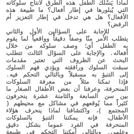
لماذا يَسْلُكُ الطفل هذه الطرق لانتاج سلوكاته
التي يُبلورها في إطار أفعال؟ ما طبيعة هذه
الأفعال؟ هل هي تدخل في إطار التعزيز أم
الرفض؟
للإجابة على السؤالين الأول والثاني
يتطلب الأمر منّا وصفاً دقيقاً وواقعياً لما يقوم
به الطفل أي؛ وصف سلوكه من خلال
أفعاله. والإجابة على السؤال الثالث تتطلب
البحث عن الظروف التي تعتبر مقدمات
سبقت السلوك ورافقته ويؤدي فهم السلوك
إلى التنبؤ به مسقبلاً وبالتالي التحكم فيه.
فإذا تمكنا مثلاً من معرفة السلوكات
المنحرفة، وعرفنا أن بعض الأطفال الصغار ما
بين سن السابعة والثامنة عشرة ينحرفون
كثيراً مما يُوقعهم في مشاكل مع محيطهم (
المجتمع )، واكتشافنا لماذا ينحرف هؤلاء
الأطفال، فإنه يمكننا التنبؤ بالسلوكات
المنحرفة في الفرد عموما بشكل دقيق
وعلمي. وبالتالي أمكننا التحكم في طبيعة