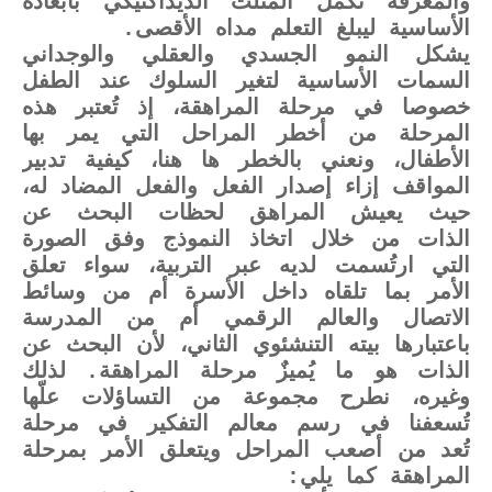
والمعرفة تكمل المثلث الديداكتيكي بأبعاده
الأساسية ليبلغ التعلم مداه الأقصى.
يشكل النمو الجسدي والعقلي والوجداني
السمات الأساسية لتغير السلوك عند الطفل
خصوصا في مرحلة المراهقة، إذ تُعتبر هذه
المرحلة من أخطر المراحل التي يمر بها
الأطفال، ونعني بالخطر ها هنا، كيفية تدبير
المواقف إزاء إصدار الفعل والفعل المضاد له،
حيث يعيش المراهق لحظات البحث عن
الذات من خلال اتخاذ النموذج وفق الصورة
التي ارتُسمت لديه عبر التربية، سواء تعلق
الأمر بما تلقاه داخل الأسرة أم من وسائط
الاتصال والعالم الرقمي أم من المدرسة
باعتبارها بيته التنشئوي الثاني، لأن البحث عن
الذات هو ما يُميزٌ مرحلة المراهقة. لذلك
وغيره، نطرح مجموعة من التساؤلات علّها
تُسعفنا في رسم معالم التفكير في مرحلة
تُعد من أصعب المراحل ويتعلق الأمر بمرحلة
المراهقة كما يلي: