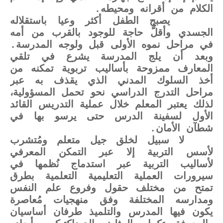
الكلام من أقرانه ومحيطه.
يصبح الطفل أكثر وعيا باستقلاله
الجسدي وأقلُّ حاجة للوجود بالقرب من أمه
في مراحل نموه الأولى قبل ولوجه المدرسة.
وبعد أن يلج المدرسة يشرع في تلقي
المعارف ممزوحة بأساليب تربوية تمكنه من
أخذ السلوك المدني الذي يقذف به عبر
مراحل التدرج الدراسي نحو تحمل المسؤولية،
لذلك يعتبر المعلم خلال عملية التدريس القائد
الأول لسفينة الدرس حتى يرسو بها في
شطآن الأمان.
لا سبيل لخلق جيل متعلم ومُتشرب
لأسس التربية إلا عبر التمكن المعرفي
لأساليب التربية عبر استدماج نُظمها في
سيرورات العملية التعليمية التعلمية بطرق
تمتح من مختلف حقول وفروع علم النفس
ومدارسه المختلفة وفق منهجيات مُعاصرة
يكون فيها المدرس والتلميذ طرفان أساسيان