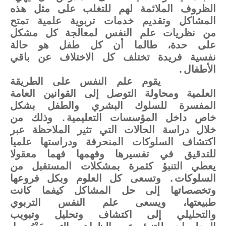
الظروف الملائمة لهم للتغلب على مثل هذه
المشاكل وتقديم خدمات تربوية علمية تمتح
من نظريات علم النفس لمعالجة كل مشكل
على حدة، طالما أن كل طفل هو حالة
نفسية فريدة تختلف كل الاختلاف عن باقي
الأطفال.
يقوم علم النفس على الطريقة
العلمية ومحاولة التوصل إلى القوانين العامة
المفسرة للسلوك البشري والطفل بشكل
خاص داخل المؤسسات التعليمية. وذلك من
خلال دراسة الحالات التي تثير الملاحظة عبر
اكتشاف السلوكات المنحرفة ودراستها علميا
للتدقيق في تفسيرها وفهمها فهما معقولا
يعطي التنبؤ كثمرة بمشكلات المستقبل من
السلوكات. وتسعى كل العلوم وبكل فروعها
وتخصصاتها إلى حل المشاكل كيفما كانت
طبيعتها، ويسعى علم النفس التربوي
والتحليلي إلى اكتشاف وتحليل وتبويب