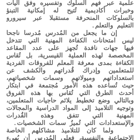
علمية عبر فهم السلوك وتفسيره وفق آليات
وخبرات أكاديمية تُتيح له إمكانية التبنؤ
بالسلوكات المنحرفة مستقبلا عبر سيرورو
التعليم والتعلم.
إن ما يجعل من المُدرس مُدرسا ناجحا
ليس امتحانات الكفاءة المهنية التي تتدخل
فيها جهات نافدة تُجهز على عدد المقاعد
المخصصة لهذه العملية القيسرية، بل تُقاس
الكفاءة بمدى معرفة المعلم للفروقات الفردية
للمتعلمين وإدراك قُدراتهم والكشف عن
استعداداتهم وميولاتهم وسمات شخصياتهم،
حيث تُساعده هذه الأمور مُجتمعة في ابتكار
أحدث الطرق التي تُقاس بها هذه الفروق
وبالتالي وضع تخطيط يلائم حاجيات المتعلمين،
وتوجيه التلاميذ إلى المواد الدراسية والمجالات
المهنية التي تتفق وهذه القُدرات
والإستعدادات التي تُميزُ سمات الشخصيات.
ولما كان للتلاميذ مشاكلهم الخاصة
الاجتماعية والنفسية، فعلى المُدرس أن يُهيء