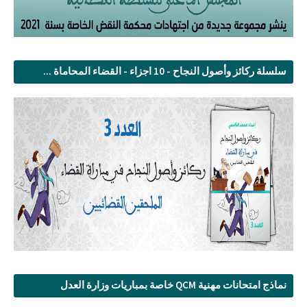
سلسلة ركائز وأصول النجاح - 10 اجزاء - القضاء المحاماة ...
نماذج امتحانات مهنية QCM خاصة بمباريات وزارة العدل