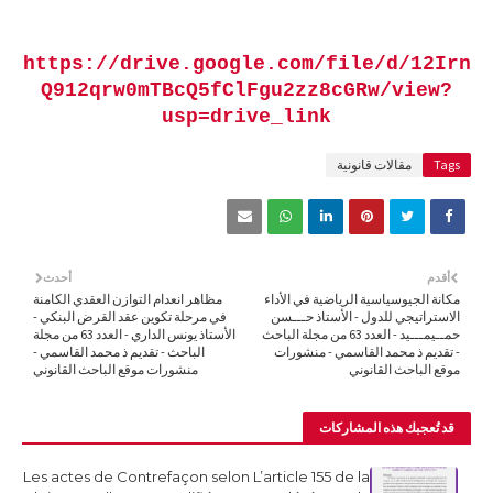
https://drive.google.com/file/d/12Irn
Q912qrw0mTBcQ5fClFgu2zz8cGRw/view?
usp=drive_link
Tags
مقالات قانونية
أقدم
أحدث
مكانة الجيوسياسية الرياضية في الأداء
مظاهر انعدام التوازن العقدي الكامنة
الاستراتيجي للدول - الأستاذ حـــسن
في مرحلة تكوين عقد القرض البنكي -
حمــيمـــيد - العدد 63 من مجلة الباحث
الأستاذ يونس الداري - العدد 63 من مجلة
- تقديم ذ محمد القاسمي - منشورات
الباحث - تقديم ذ محمد القاسمي -
موقع الباحث القانوني
منشورات موقع الباحث القانوني
قد تُعجبك هذه المشاركات
Les actes de Contrefaçon selon L’article 155 de la