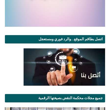
اتصل بطاقم الموقع...والرد فوري ومستعجل
جميع مجلات محكمة النقض بصيغتها الرقمية