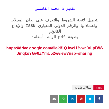
تقديم ذ محمد القاسمي
لتحميل لائحة الشروط والتعرف على لجان المجلات
واعتماداتها والرقم الدولي المعياري ISSN والإيداع
القانوني
بصيغة pdf الرابط أسفله:
https://drive.google.com/file/d/1QJwcH3vwc0rLpBW-
JmqksYGv0ZYmU52v/view?usp=sharing
Tags
مقالات قانونية