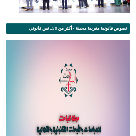
نصوص قانونية مغربية محينة - أكثر من 150 نص قانوني