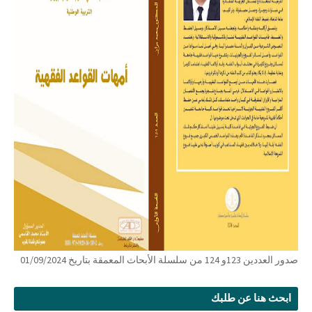
صدور العددين 123و 124 من سلسلة الأبحاث المعمقة بتاريخ 01/09/2024
ابحث هنا عن طلبك