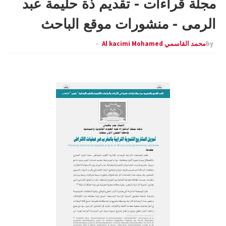
مجلة قراءات - تقديم ذة حليمة عبد
الرمى - منشورات موقع الباحث
by
محمد القاسمي Al kacimi Mohamed