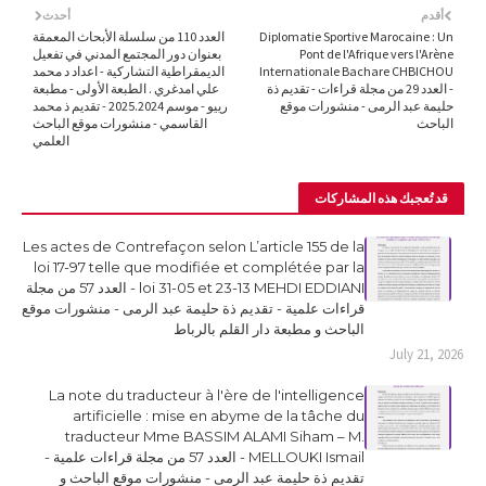
أقدم
أحدث
Diplomatie Sportive Marocaine : Un
العدد 110 من سلسلة الأبحاث المعمقة
Pont de l'Afrique vers l'Arène
بعنوان دور المجتمع المدني في تفعيل
Internationale Bachare CHBICHOU
الديمقراطية التشاركية - اعداد د محمد
- العدد 29 من مجلة قراءات - تقديم ذة
علي امدغري . الطبعة الأولى - مطبعة
حليمة عبد الرمى - منشورات موقع
رييو - موسم 2025.2024 - تقديم ذ محمد
الباحث
القاسمي - منشورات موقع الباحث
العلمي
قد تُعجبك هذه المشاركات
Les actes de Contrefaçon selon L’article 155 de la
loi 17-97 telle que modifiée et complétée par la
loi 31-05 et 23-13 MEHDI EDDIANI - العدد 57 من مجلة
قراءات علمية - تقديم ذة حليمة عبد الرمى - منشورات موقع
الباحث و مطبعة دار القلم بالرباط
July 21, 2026
La note du traducteur à l'ère de l'intelligence
artificielle : mise en abyme de la tâche du
traducteur Mme BASSIM ALAMI Siham – M.
MELLOUKI Ismail - العدد 57 من مجلة قراءات علمية -
تقديم ذة حليمة عبد الرمى - منشورات موقع الباحث و