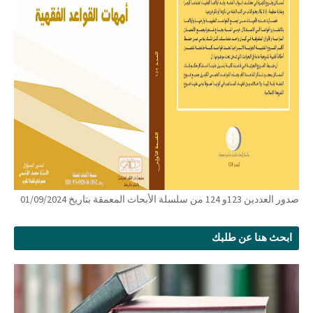
صدور العددين 123و 124 من سلسلة الأبحاث المعمقة بتاريخ 01/09/2024
ابحث هنا عن طلبك