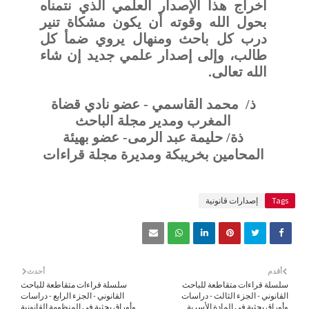
اخراج هذا الإصدار العلمي الذي نتمناه
بحول الله وقوته أن يكون مشكاة تنير
درب كل باحث ومنهال يروي ضمأ كل
طالب، وإلى إصدار علمي جديد إن شاء
الله تعالى.
ذ/
محمد القاسمي - عضو نادي قضاة
المغرب ومدير مجلة الباحث
ذة/ حليمة عبد الرمى- عضو بهيئة
المحامين بخريبكة ومديرة مجلة قراءات
Tags
إصدارات قانونية
أقدم
أحدث
سلسلة قراءات متقاطعة للباحث
سلسلة قراءات متقاطعة للباحث
القانوني - الجزء الثالث - دراسات
القانوني - الجزء الرابع - دراسات
وأوراق بحثية في المادة الأسرية
وأوراق بحثية في المنظومة القانونية