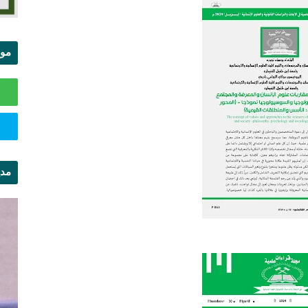
موا
الس
مدي
ال