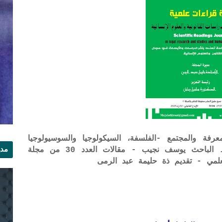
رفة والمجتمع -الفلسفة، السيكولوجيا والسوسيولوجيا
مدي
نموذجا . الدكتور مولاي التهامي باديدي . الباحث يوسف نجيب - مقالات العدد 30 من مجلة
لمي - تقديم ذة حليمة عبد الرمى
الر