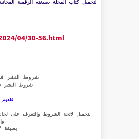
لتحميل كتاب المجلة بصيغته الرقمية المجانية PDF الرابط أسفل
2024/04/30-56.html
شروط النشر ف
شروط النشر ف
تقديم 
وال
بصيغة pdf الرابط أسفله: