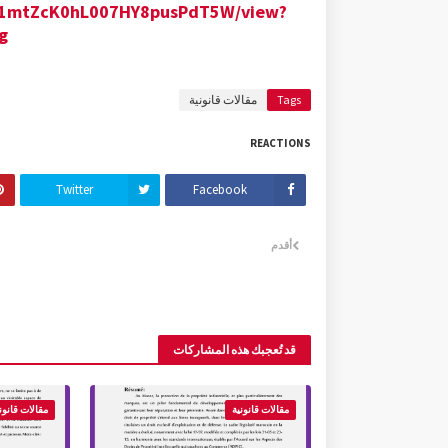
0GM1mtZcK0hL007HY8pusPdT5W/view?
g
Tags
مقالات قانونية
REACTIONS
Twitter
Facebook
أقدم
قد تُعجبك هذه المشاركات
مقالات قانونية
مقالات قانون