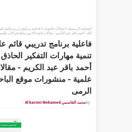
الصفحة الرئيسية
مقالات قانونية
فاعلية برنامج تدريبي قائم عل
الله . أحمد باقر عبد الكريم - مقالات العدد 30 من مجلة قراءات علمية - منشورات موقع الباحث العلمي - تقديم ذة حليمة عبد الرمى
فاعلية برنامج تدريبي قائم 
تنمية مهارات التفكير الحاذق 
علمية - منشورات موقع الباح
الرمى
by
محمد القاسمي Al kacimi Mohamed