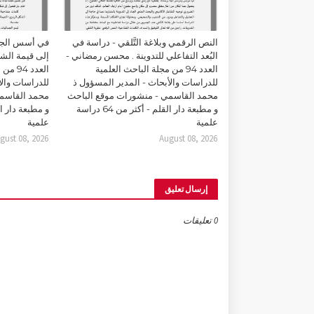
النص الرقمي وبلاغة التَّلقي - دراسة في
في أسس الجما
البُعد التفاعلي للتدوينة . محسن رمضاني -
إلى قيمة الشك
العدد 94 من مجلة الباحث العلمية
العدد 
للدراسات والأبحاث - المدير المسؤول ذ
للدراسات والأ
محمد القاسمي - منشورات موقع الباحث
محمد القاسمي
و مطبعة دار القلم - أكثر من 64 دراسة
علمية
علمية
gust 08, 2026
August 08, 2026
إرسال تعليق
0 تعليقات