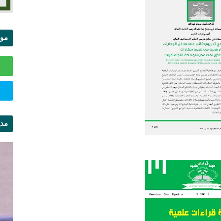
موا
الس
مدي
ال