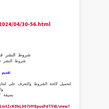
2024/04/30-56.html
شروط النشر ف
شروط النشر ف
تقديم 
وال
بصيغة pdf الرابط أسفله:
0GM1mtZcK0hL007HY8pusPdT5W/view?