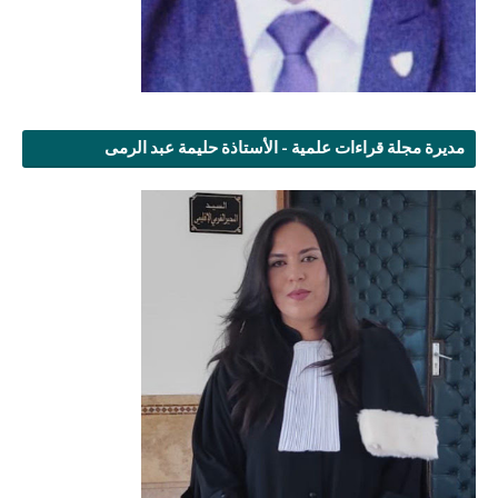
مديرة مجلة قراءات علمية - الأستاذة حليمة عبد الرمى