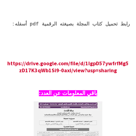
رابط تحميل كتاب المجلة بصيغته الرقمية pdf أسفله:
https://drive.google.com/file/d/1IgpD57ywfrfMg5
zD17K3qWb1Si9-0axi/view?usp=sharing
باقي المعلومات عن العدد: