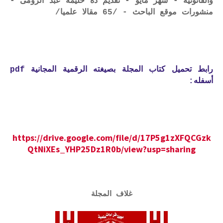
والقانونية - شهر مايو - تقديم ذة حليمة عبد الرومى -
منشورات موقع الباحث - /65 مقالا علميا/
رابط تحميل كتاب المجلة بصيغته الرقمية المجانية pdf
أسفله:
https://drive.google.com/file/d/17P5g1zXFQCGzk
QtNiXEs_YHP25Dz1R0b/view?usp=sharing
غلاف المجلة