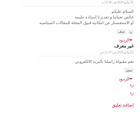
21 مايو 2024 في 10:38 م
السلام عليكم
خالص تحياتنا و تقديرنا استاذة حليمه
او الاستفستار عن امكانية قبول المجلة للمقالات السياسيه
رد
حذف
الردود
غير معرف
23 مايو 2024 في 12:37 ص
نعم مقبولة راسلنا بالبريد الالكتروني
حذف
الردود
رد
رد
إضافة تعليق