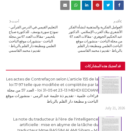
أقدم
أحدث
العوامل الفكرية والمذهبية لنشأة الفكر
التعليم القيمي في الدرس القرآني -
الأشعري ببلاد الغرب الإسلامي . الدكتور
نموذج سورة يوسف . للدكتورة صباح
عبد الحكيم الجوهري - مقالات العدد 67
بلحيمر - مقالات العدد 67 من مجلة
من مجلة الباحث - منشورات موقع
الباحث - منشورات موقع الباحث
الباحث العلمي ومطبعة دار القلم
العلمي ومطبعة دار القلم بالرباط -
بالرباط - تقديم ذ محمد القاسمي
تقديم ذ محمد القاسمي
قد تُعجبك هذه المشاركات
Les actes de Contrefaçon selon L’article 155 de la
loi 17-97 telle que modifiée et complétée par la
loi 31-05 et 23-13 MEHDI EDDIANI - العدد 57 من مجلة
قراءات علمية - تقديم ذة حليمة عبد الرمى - منشورات موقع
الباحث و مطبعة دار القلم بالرباط
July 21, 2026
La note du traducteur à l'ère de l'intelligence
artificielle : mise en abyme de la tâche du
traducteur Mme BASSIM ALAMI Siham – M.