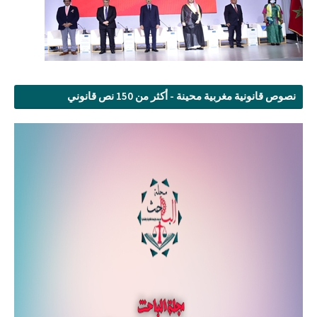
نصوص قانونية مغربية محينة - أكثر من 150 نص قانوني