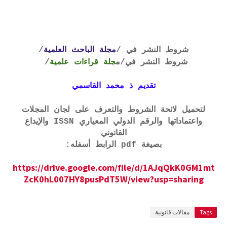
شروط النشر في /
مجلة الباحث العلمية
/
شروط النشر في
/م
جلة قراءات علمية
/
تقديم ذ محمد القاسمي
لتحميل لائحة الشروط والتعرف على لجان المجلات
واعتماداتها والرقم الدولي المعياري ISSN والإيداع
القانوني
بصيغة pdf الرابط أسفله:
https://drive.google.com/file/d/1AJqQkK0GM1mt
ZcK0hL007HY8pusPdT5W/view?usp=sharing
Tags
مقالات قانونية