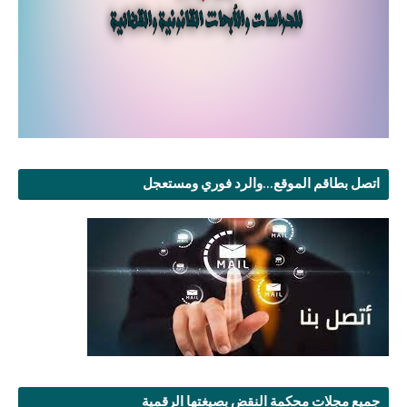
اتصل بطاقم الموقع...والرد فوري ومستعجل
جميع مجلات محكمة النقض بصيغتها الرقمية