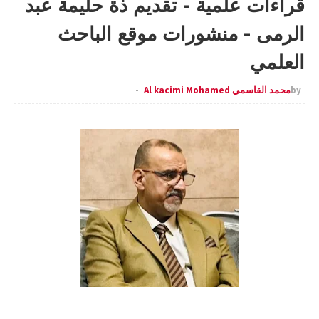
قراءات علمية - تقديم ذة حليمة عبد
الرمى - منشورات موقع الباحث
العلمي
by
محمد القاسمي Al kacimi Mohamed