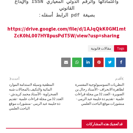
واعتماداتها والرقم الدولي المعياري ISSN والإيداع
القانوني
بصيغة pdf الرابط أسفله:
https://drive.google.com/file/d/1AJqQkK0GM1mt
ZcK0hL007HY8pusPdT5W/view?usp=sharing
Tags
مقالات قانونية
أقدم
أحدث
النظريات السوسيولوجية المفسرة
المطفية وسيلة لاستدامة الموارد
لظاهرة الانحراف - الأستاذ رحال بن
المائية والتكيف بالمجالات شبه
الصويرة - العدد 32 من مجلة قراءات
الصحراوية - الأستاذ محمد كريدش -
علمية - تقديم ذة حليمة عبد الرمى -
العدد 32 من مجلة قراءات علمية - تقديم
منشورات موقع الباحث العلمي
ذة حليمة عبد الرمى - منشورات موقع
الباحث العلمي
قد تُعجبك هذه المشاركات