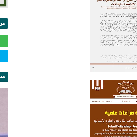
موا
الس
مدي
ال