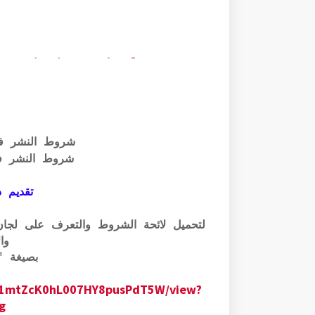
2024/06/32-70.html
شروط النشر ف
شروط النشر ف
تقديم ذ
وال
بصيغة pdf الرابط أسفله:
0GM1mtZcK0hL007HY8pusPdT5W/view?
g