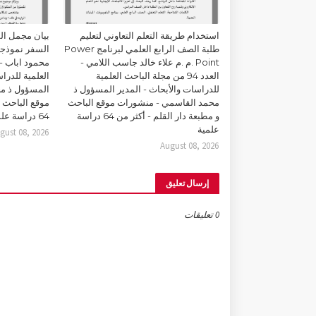
استخدام طريقة التعلم التعاوني لتعليم
بيان مجمل ال
طلبة الصف الرابع العلمي لبرنامج Power
السفر نموذجا
Point .م .م علاء خالد جاسب اللامي -
العدد 94 من مجلة الباحث العلمية
العلمية للدرا
للدراسات والأبحاث - المدير المسؤول ذ
المسؤول ذ م
محمد القاسمي - منشورات موقع الباحث
موقع الباحث و
و مطبعة دار القلم - أكثر من 64 دراسة
64 دراسة علمية
علمية
gust 08, 2026
August 08, 2026
إرسال تعليق
0 تعليقات