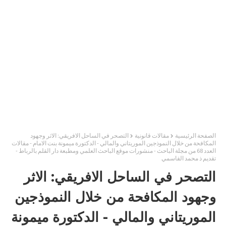
الصفحة الرئيسية
مقالات قانونية
التصحر في الساحل الافريقي: الاثر وجهود
المكافحة من خلال النموذجين الموريتاني والمالي - الدكتورة ميمونة بنت الامام - مقالات
العدد 68 من مجلة الباحث - منشورات موقع الباحث العلمي ومطبعة دار القلم بالرباط -
تقديم ذ محمد القاسمي
التصحر في الساحل الافريقي: الاثر
وجهود المكافحة من خلال النموذجين
الموريتاني والمالي - الدكتورة ميمونة