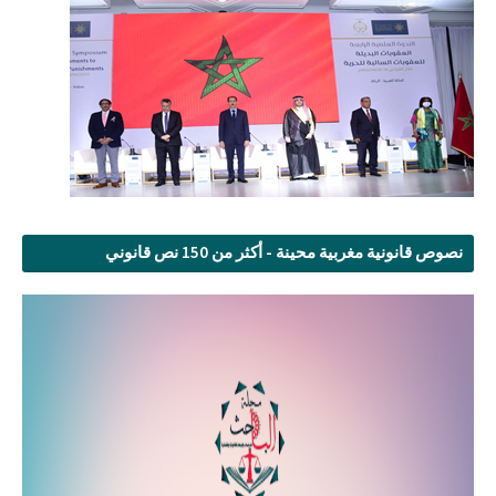
نصوص قانونية مغربية محينة - أكثر من 150 نص قانوني