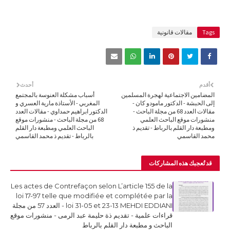
Tags
مقالات قانونية
أقدم
أحدث
المضامين الاجتماعية لهجرة المسلمين
أسباب مشكلة العنوسة بالمجتمع
إلى الحبشة - الدكتور مامودو كان -
المغربي - الأستاذة مارية العسري و
مقالات العدد 68 من مجلة الباحث -
الدكتور ابراهيم حمداوي - مقالات العدد
منشورات موقع الباحث العلمي
68 من مجلة الباحث - منشورات موقع
ومطبعة دار القلم بالرباط - تقديم ذ
الباحث العلمي ومطبعة دار القلم
محمد القاسمي
بالرباط - تقديم ذ محمد القاسمي
قد تُعجبك هذه المشاركات
Les actes de Contrefaçon selon L’article 155 de la
loi 17-97 telle que modifiée et complétée par la
loi 31-05 et 23-13 MEHDI EDDIANI - العدد 57 من مجلة
قراءات علمية - تقديم ذة حليمة عبد الرمى - منشورات موقع
الباحث و مطبعة دار القلم بالرباط