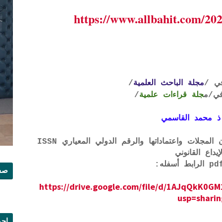
https://www.allbahit.com/20
ي /
مجلة الباحث العلمية
/
ي
/م
جلة قراءات علمية
/
ذ محمد القاسمي
لتحميل لائحة الشروط والتعرف على لجان المجلات واعتماداتها والرقم الدولي المعياري ISSN
إيداع القانوني
صفح
https://drive.google.com/file/d/1AJqQkK
usp=sharin
إجم