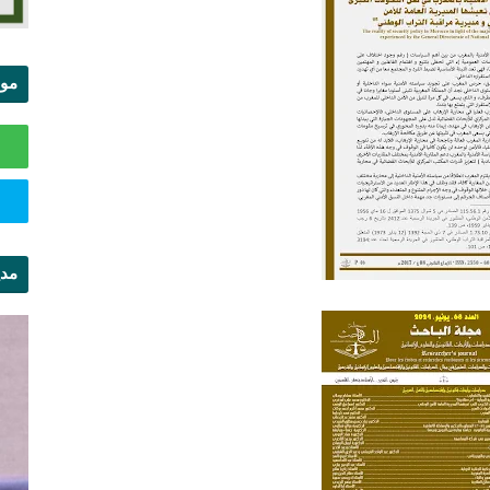
موا
الس
مدي
ال