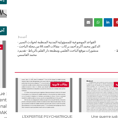
آخر
أحدث
علم
القواعد الموضوعية للمسؤولية المدنية المنظمة لحوادث السير -
الدكتور محمد أكرم أحمد بركات - مقالات العدد 68 من مجلة الباحث -
م
 -
منشورات موقع الباحث العلمي ومطبعة دار القلم بالرباط - تقديم ذ
محمد القاسمي
ية
مقالات قانونية
ue :
ment
nal
L’EXPERTISE PSYCHIATRIQUE:
Une guerre juste