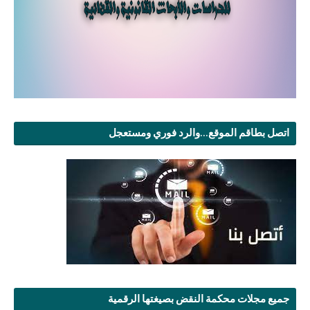
اتصل بطاقم الموقع...والرد فوري ومستعجل
جميع مجلات محكمة النقض بصيغتها الرقمية