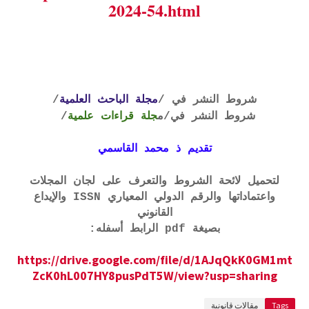
2024-54.html
شروط النشر في /
مجلة الباحث العلمية
/
شروط النشر في
/م
جلة قراءات علمية
/
تقديم ذ محمد القاسمي
لتحميل لائحة الشروط والتعرف على لجان المجلات
واعتماداتها والرقم الدولي المعياري ISSN والإيداع
القانوني
بصيغة pdf الرابط أسفله:
https://drive.google.com/file/d/1AJqQkK0GM1mt
ZcK0hL007HY8pusPdT5W/view?usp=sharing
Tags
مقالات قانونية