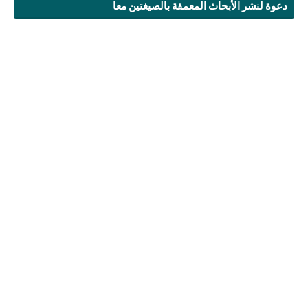
دعوة لنشر الأبحاث المعمقة بالصيغتين معا