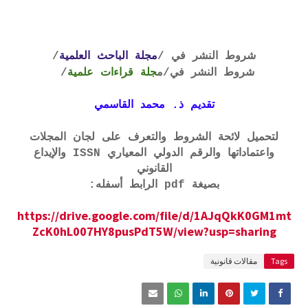
شروط النشر في /
مجلة الباحث العلمية
/
شروط النشر في
/م
جلة قراءات علمية
/
تقديم ذ. محمد القاسمي
لتحميل لائحة الشروط والتعرف على لجان المجلات
واعتماداتها والرقم الدولي المعياري ISSN والإيداع
القانوني
بصيغة pdf الرابط أسفله:
https://drive.google.com/file/d/1AJqQkK0GM1mt
ZcK0hL007HY8pusPdT5W/view?usp=sharing
Tags
مقالات قانونية