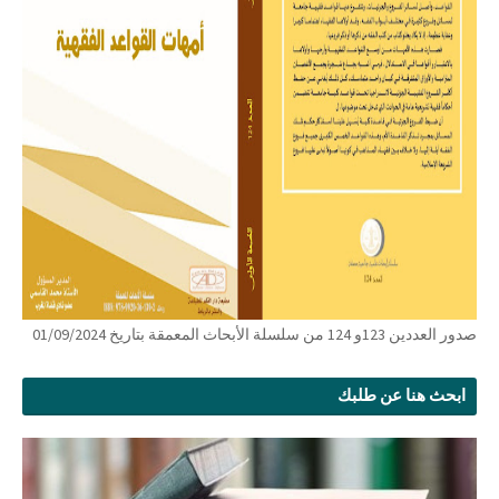
صدور العددين 123و 124 من سلسلة الأبحاث المعمقة بتاريخ 01/09/2024
ابحث هنا عن طلبك