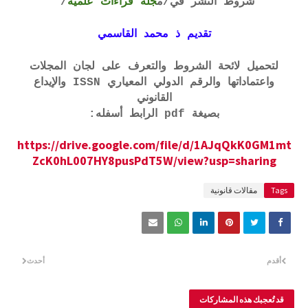
شروط النشر في
/م
جلة قراءات علمية
/
تقديم ذ محمد القاسمي
لتحميل لائحة الشروط والتعرف على لجان المجلات
واعتماداتها والرقم الدولي المعياري ISSN والإيداع
القانوني
بصيغة pdf الرابط أسفله:
https://drive.google.com/file/d/1AJqQkK0GM1mt
ZcK0hL007HY8pusPdT5W/view?usp=sharing
Tags
مقالات قانونية
أقدم
أحدث
قد تُعجبك هذه المشاركات