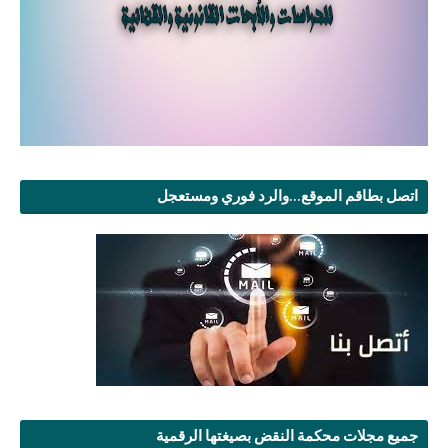
اتصل بطاقم الموقع...والرد فوري ومستعجل
جميع مجلات محكمة النقض بصيغتها الرقمية