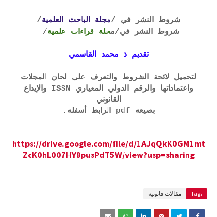
شروط النشر في /
مجلة الباحث العلمية
/
شروط النشر في
/م
جلة قراءات علمية
/
تقديم ذ محمد القاسمي
لتحميل لائحة الشروط والتعرف على لجان المجلات
واعتماداتها والرقم الدولي المعياري ISSN والإيداع
القانوني
بصيغة pdf الرابط أسفله:
https://drive.google.com/file/d/1AJqQkK0GM1mt
ZcK0hL007HY8pusPdT5W/view?usp=sharing
Tags
مقالات قانونية