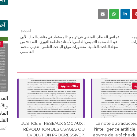
آخر
أحدث
علم
جه -
تجانس الخطاب المنقبي في تراجم "المستفاد في مناقب العباد - لأبي
نشورات
عبد الله محمد التميمي الفاسي الأستاذة فاطمة التوري - العدد 70 من
أ
مجلة الباحث العلمية - منشورات موقع الباحث العلمي - تقديم د محمد
القاسمي
ية
مقالات قانونية
القا
القلم ب
JUSTICE ET RESEAUX SOCIAUX :
La note du traducteur
أغسطس 1
RÉVOLUTION DES USAGES OU
l'intelligence artificie
ÉVOLUTION PROGRESSIVE ?.
abyme de la tâche du