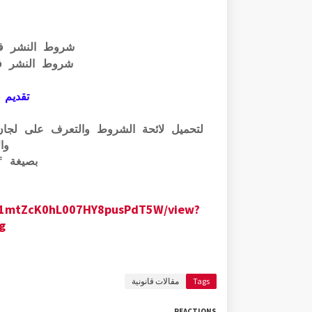
شروط النشر ف
شروط النشر ف
تقديم 
وال
بصيغة pdf الرابط أسفله:
0GM1mtZcK0hL007HY8pusPdT5W/view?
g
Tags
مقالات قانونية
REACTIONS