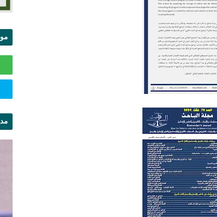
موا
الس
مدي
ال