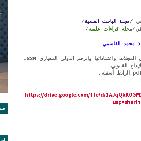
ي /
مجلة الباحث العلمية
/
ي
/م
جلة قراءات علمية
/
ذ محمد القاسمي
لتحميل لائحة الشروط والتعرف على لجان المجلات واعتماداتها والرقم الدولي المعياري ISSN
إيداع القانوني
https://drive.google.com/file/d/1AJqQkK
usp=sharin
صفح
إجم