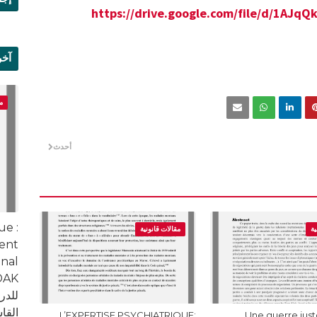
https://drive.google.com/file/d/1A
آخر
علم
م
أحدث
ue :
ية
مقالات قانونية
ment
nal
للدر
القا
L’EXPERTISE PSYCHIATRIQUE:
Une guerre juste