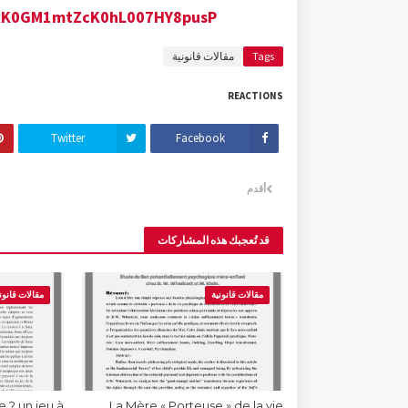
JqQkK0GM1mtZcK0hL007HY8pusP
Tags
مقالات قانونية
REACTIONS
Twitter
Facebook
أقدم
قد تُعجبك هذه المشاركات
مقالات قانونية
مقالات قانون
 ? un jeu à
La Mère « Porteuse » de la vie