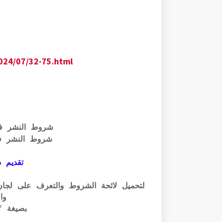
024/07/32-75.html
شروط النشر ف
شروط النشر ف
تقديم ذ
وال
بصيغة pdf الرابط أسفله: