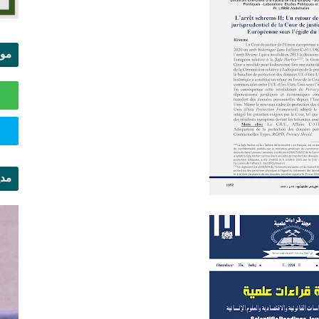
موا
الس
مدي
ال