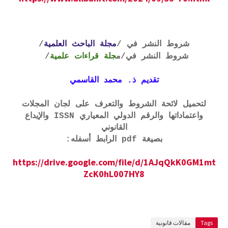
شروط النشر في /
مجلة الباحث العلمية
/
شروط النشر في
/م
جلة قراءات علمية
/
تقديم ذ. محمد القاسمي
لتحميل لائحة الشروط والتعرف على لجان المجلات
واعتماداتها والرقم الدولي المعياري ISSN والإيداع
القانوني
بصيغة pdf الرابط أسفله:
https://drive.google.com/file/d/1AJqQkK0GM1mt
ZcK0hL007HY8
Tags
مقالات قانونية