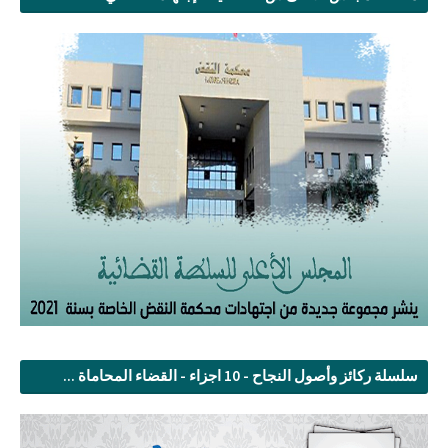
سلسلة ركائز وأصول النجاح - 10 اجزاء - القضاء المحاماة ...