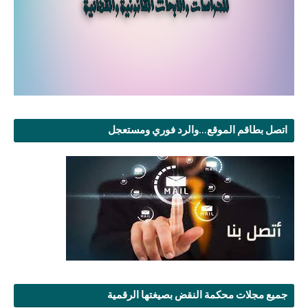
اتصل بطاقم الموقع...والرد فوري ومستعجل
جميع مجلات محكمة النقض بصيغتها الرقمية