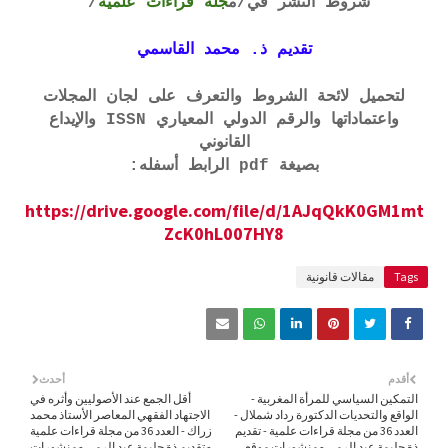
شروط النشر في
/م
جلة قراءات علمية
/
تقديم ذ. محمد القاسمي
لتحميل لائحة الشروط والتعرف على لجان المجلات
واعتماداتها والرقم الدولي المعياري ISSN والإيداع
القانوني
بصيغة pdf الرابط أسفله:
https://drive.google.com/file/d/1AJqQkK0GM1mt
ZcK0hL007HY8
Tags
مقالات قانونية
أقدم
أحدث
التمكين السياسي للمرأة المغربية -
أقل الجمع عند الأصوليين وأثره في
الواقع والتحديات الدكتورة رداد شملال -
الاجتهاد الفقهي المعاصر الأستاذ محمد
العدد 36 من مجلة قراءات علمية - تقديم
زراك - العدد 36 من مجلة قراءات علمية
ذة حليمة عبد الرمى - منشورات موقع
- تقديم ذة حليمة عبد الرمى - منشورات