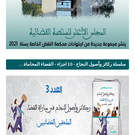
سلسلة ركائز وأصول النجاح - 10 اجزاء - القضاء المحاماة ...