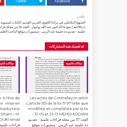
Twitter
Facebook
أقدم
المنهج التكاملي في تراثنا اللغوي العربي القديم: الكتاب لسيبويه
(ت180هـ) نموذجا الدكتور عبد الله بولنوار - العدد 36 م
علمية - تقديم ذة حليمة عبد الرمى - منشورات موقع الباحث العلم
قد تُعجبك هذه المشاركات
مقالات قانونية
مقالات قانون
 à l'ère de
Les actes de Contrefaçon selon
lle : mise en
L’article 155 de la loi 17-97 telle que
 traducteur
modifiée et complétée par la loi
Siham – M.
31-05 et 23-13 MEHDI EDDIANI -
العدد 57 من مجلة قراءات علمية - تقديم
ذة حليمة عبد الرمى - منشورات موقع
قراءات علمية 