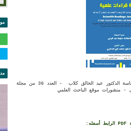
موا
الس
مدي
ال
تاريخ إمارة بني مدرار بمركزية مورية سجلماسة الدكتور عبد الخالق كلاب - العدد 36 من مجلة
ى - منشورات موقع الباحث العلمي
ه: