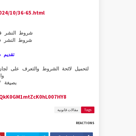
024/10/36-65.html
شروط النشر ف
شروط النشر ف
تقديم ذ
وال
بصيغة pdf الرابط أسفله:
1AJqQkK0GM1mtZcK0hL007HY8
Tags
مقالات قانونية
REACTIONS