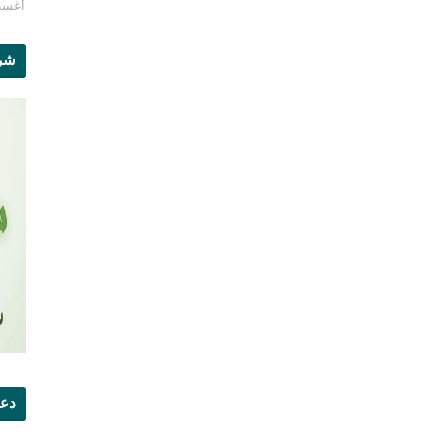
أغسطس 1
شرو
دعو