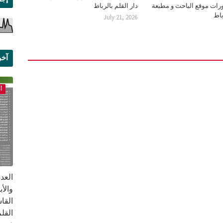
رات موقع الباحث و مطبعة
دار القلم بالرباط
باط
July 21, 2026
آخر
علم
أ
القا
القلم ب