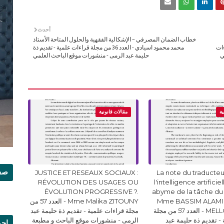
أحدث
خطاب الضمان المصرفي – الإشكالية الفقهية والحلول المتاحة الأستاذ
ن مجلة قراءات
محمد محمود اسيادي - العدد 36 من مجلة قراءات علمية - تقديم ذة
ي
حليمة عبد الرمى - منشورات موقع الباحث العلمي
ية
مقالات قانونية
صفح
JUSTICE ET RESEAUX SOCIAUX :
La note du traducteur
RÉVOLUTION DES USAGES OU
l'intelligence artificie
ÉVOLUTION PROGRESSIVE ?.
abyme de la tâche du
Mme BASSIM ALAMI 
Mme Malika ZITOUNY - العدد 57 من
MELLOUKI Ismail - العدد 57 من مجلة
مجلة قراءات علمية - تقديم ذة حليمة عبد
- تقديم ذة حليمة عبد
الرمى - منشورات موقع الباحث و مطبعة
إجم