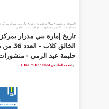
الصفحة الرئيسية
مقالات قانونية
ذة حليمة عبد الرمى - منشورات موقع الباحث العلمي
تاريخ إمارة بني مدرار بمركز
الخالق ك
حليمة عبد الرمى - منشورات
by
محمد القاسمي Al kacimi Mohamed