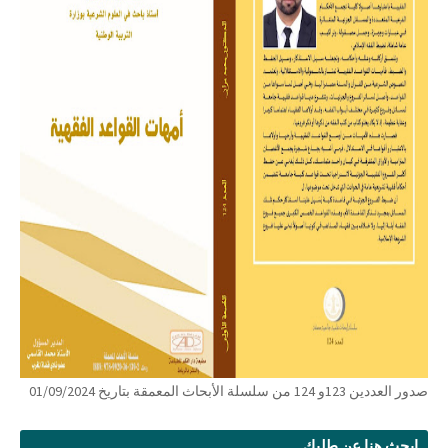
صدور العددين 123و 124 من سلسلة الأبحاث المعمقة بتاريخ 01/09/2024
ابحث هنا عن طلبك