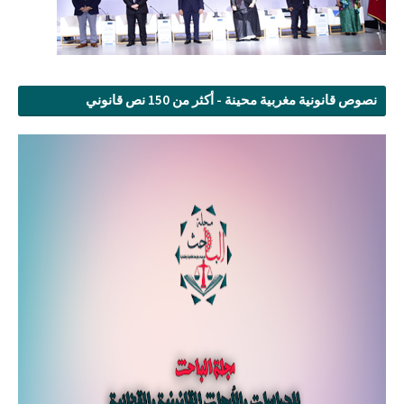
نصوص قانونية مغربية محينة - أكثر من 150 نص قانوني