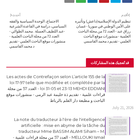
أقدم
أحدث
تنظيم الدولة الإسلامية(داعش) وتأثيره
الاجتماع، الوحدة السياسية والفقه
على الأمن الوطني في سوريا - غسان
السياسي، دراسة في القاعدة الشرعية
رزاق عبد - العدد 72 من مجلة الباحث
-عبد اللطيف العسلة . محمد الطوالي -
العلمية - منشورات موقع الباحث
العدد 72 من مجلة الباحث العلمية -
العلمي - تقديم د محمد القاسمي
منشورات موقع الباحث العلمي - تقديم
د محمد القاسمي
قد تُعجبك هذه المشاركات
Les actes de Contrefaçon selon L’article 155 de la
loi 17-97 telle que modifiée et complétée par la
loi 31-05 et 23-13 MEHDI EDDIANI - العدد 57 من مجلة
قراءات علمية - تقديم ذة حليمة عبد الرمى - منشورات موقع
الباحث و مطبعة دار القلم بالرباط
July 21, 2026
La note du traducteur à l'ère de l'intelligence
artificielle : mise en abyme de la tâche du
traducteur Mme BASSIM ALAMI Siham – M.
MELLOUKI Ismail - العدد 57 من مجلة قراءات علمية -