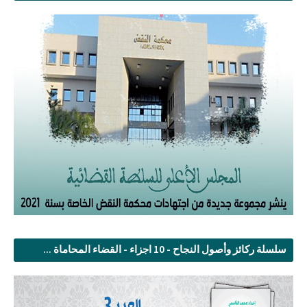
سلسلة ركائز وأصول النجاح - 10 اجزاء - القضاء المحاماة ...