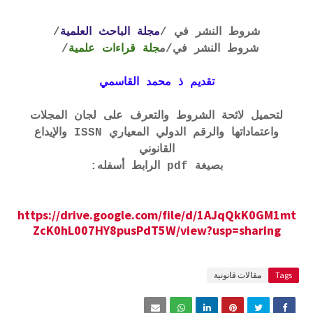
شروط النشر في /
مجلة الباحث العلمية
/
شروط النشر في
/م
جلة قراءات علمية
/
تقديم ذ محمد القاسمي
لتحميل لائحة الشروط والتعرف على لجان المجلات
واعتماداتها والرقم الدولي المعياري ISSN والإيداع
القانوني
بصيغة pdf الرابط أسفله:
https://drive.google.com/file/d/1AJqQkK0GM1mt
ZcK0hL007HY8pusPdT5W/view?usp=sharing
Tags
مقالات قانونية