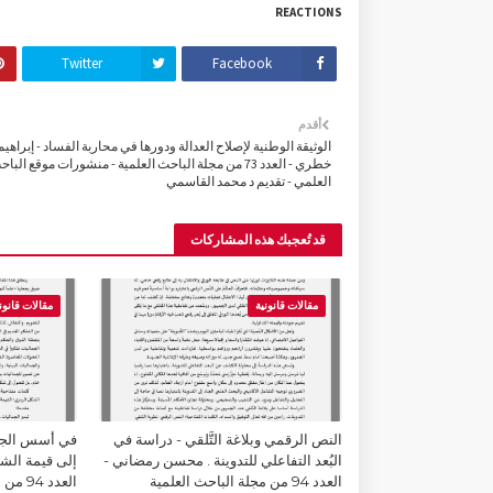
REACTIONS
Twitter
Facebook
أقدم
الوثيقة الوطنية لإصلاح العدالة ودورها في محاربة الفساد - إبراهي
خطري - العدد 73 من مجلة الباحث العلمية - منشورات موقع البا
العلمي - تقديم د محمد القاسمي
قد تُعجبك هذه المشاركات
مقالات قانونية
مقالات قانون
النص الرقمي وبلاغة التَّلقي - دراسة في
في أسس الجما
البُعد التفاعلي للتدوينة . محسن رمضاني -
إلى قيمة الشك
العدد 94 من مجلة الباحث العلمية
العدد 