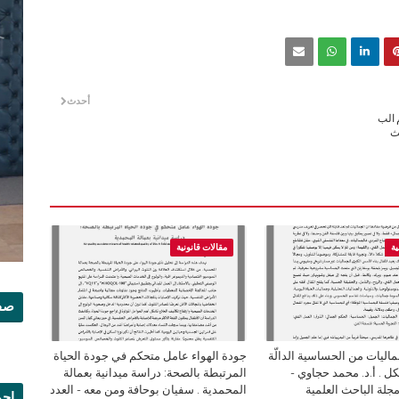
أحدث
م الب
حث
ية
مقالات قانونية
صفح
ليات من الحساسية الدالّة
جودة الهواء عامل متحكم في جودة الحياة
ل . أ.د. محمد حجاوي -
المرتبطة بالصحة: دراسة ميدانية بعمالة
94 من مجلة الباحث العلمية
المحمدية . سفيان بوحافة ومن معه - العدد
إجم