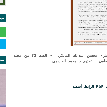
موا
الس
تأثير الرقمنة على الاستثمار في دولة قطر- محسن عبدالله المالكي - العدد 73 من مجلة
مدي
لعلمي - تقديم د محمد القاسمي
ال
ه: