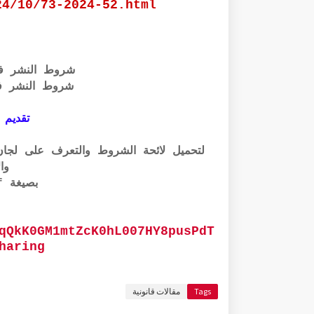
24/10/73-2024-52.html
شروط النشر ف
شروط النشر ف
تقديم 
وال
بصيغة pdf الرابط أسفله:
qQkK0GM1mtZcK0hL007HY8pusPdT
haring
Tags
مقالات قانونية