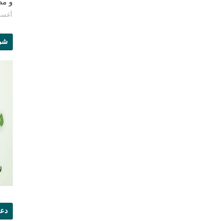
و مطبع
أغسطس 8
شرو
دعو