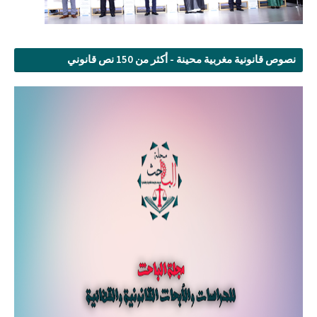
نصوص قانونية مغربية محينة - أكثر من 150 نص قانوني