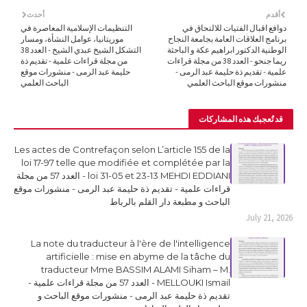
أقدم
أحدث
دوافع اقبال الفتيات للالتحاق في
التنظيمات الإسلامية المعاصرة في
برنامج العلاقات العامة بجامعة النجاح
موريتانيا، عوامل النشأة، ومسار
الوطنية الدكتور ابراهيم عكة و الباحثة
التشكل الشيخ عبدي الشيخ - العدد 38
ريما جنحو - العدد 38 من مجلة قراءات
من مجلة قراءات علمية - تقديم ذة
علمية - تقديم ذة حليمة عبد الرمى -
حليمة عبد الرمى - منشورات موقع
منشورات موقع الباحث العلمي
الباحث العلمي
قد تُعجبك هذه المشاركات
Les actes de Contrefaçon selon L’article 155 de la
loi 17-97 telle que modifiée et complétée par la
loi 31-05 et 23-13 MEHDI EDDIANI - العدد 57 من مجلة
قراءات علمية - تقديم ذة حليمة عبد الرمى - منشورات موقع
الباحث و مطبعة دار القلم بالرباط
July 21, 2026
La note du traducteur à l'ère de l'intelligence
artificielle : mise en abyme de la tâche du
traducteur Mme BASSIM ALAMI Siham – M.
MELLOUKI Ismail - العدد 57 من مجلة قراءات علمية -
تقديم ذة حليمة عبد الرمى - منشورات موقع الباحث و