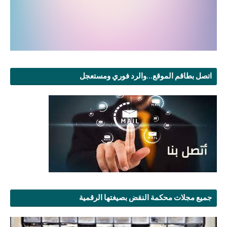
اتصل بطاقم الموقع...والرد فوري ومستعجل
جميع مجلات محكمة النقض بصيغتها الرقمية