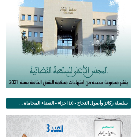
سلسلة ركائز وأصول النجاح - 10 اجزاء - القضاء المحاماة ...