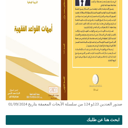
صدور العددين 123و 124 من سلسلة الأبحاث المعمقة بتاريخ 01/09/2024
ابحث هنا عن طلبك