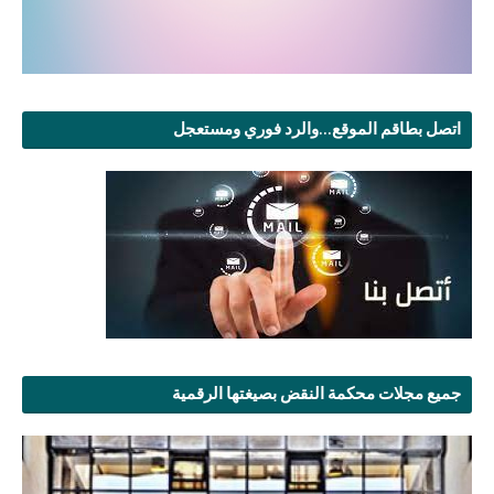
اتصل بطاقم الموقع...والرد فوري ومستعجل
جميع مجلات محكمة النقض بصيغتها الرقمية