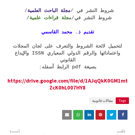
شروط النشر في /
مجلة الباحث العلمية
/
شروط النشر في
/م
جلة قراءات علمية
/
تقديم ذ. محمد القاسمي
لتحميل لائحة الشروط والتعرف على لجان المجلات
واعتماداتها والرقم الدولي المعياري ISSN والإيداع
القانوني
بصيغة pdf الرابط أسفله:
https://drive.google.com/file/d/1AJqQkK0GM1mt
ZcK0hL007HY8
Tags
مقالات قانونية
أقدم
أحدث