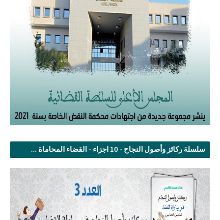
سلسلة ركائز وأصول النجاح - 10 اجزاء - القضاء المحاماة ...