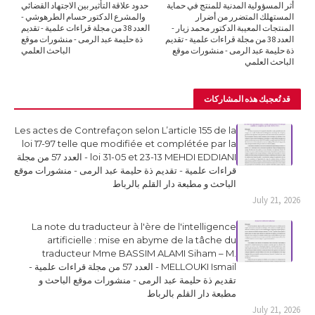
أثر المسؤولية المدنية للمنتج في حماية
حدود علاقة التأثير بين الاجتهاد القضائي
المستهلك المتضرر من أضرار
والمشرع الدكتور حسام الطرهوشي -
المنتجات المعيبة الدكتور محمد زيار -
العدد 38 من مجلة قراءات علمية - تقديم
العدد 38 من مجلة قراءات علمية - تقديم
ذة حليمة عبد الرمى - منشورات موقع
ذة حليمة عبد الرمى - منشورات موقع
الباحث العلمي
الباحث العلمي
قد تُعجبك هذه المشاركات
Les actes de Contrefaçon selon L’article 155 de la
loi 17-97 telle que modifiée et complétée par la
loi 31-05 et 23-13 MEHDI EDDIANI - العدد 57 من مجلة
قراءات علمية - تقديم ذة حليمة عبد الرمى - منشورات موقع
الباحث و مطبعة دار القلم بالرباط
July 21, 2026
La note du traducteur à l'ère de l'intelligence
artificielle : mise en abyme de la tâche du
traducteur Mme BASSIM ALAMI Siham – M.
MELLOUKI Ismail - العدد 57 من مجلة قراءات علمية -
تقديم ذة حليمة عبد الرمى - منشورات موقع الباحث و
مطبعة دار القلم بالرباط
July 21, 2026