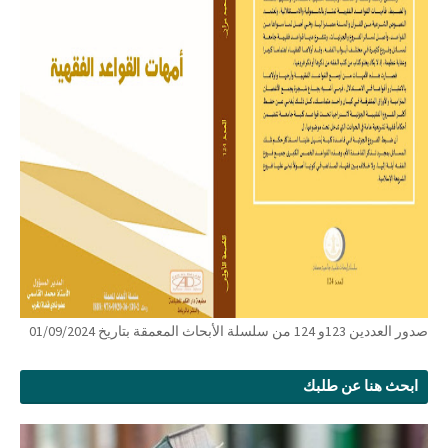
صدور العددين 123و 124 من سلسلة الأبحاث المعمقة بتاريخ 01/09/2024
ابحث هنا عن طلبك