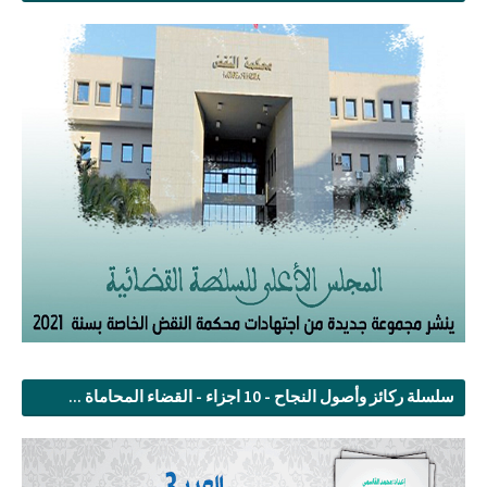
سلسلة ركائز وأصول النجاح - 10 اجزاء - القضاء المحاماة ...