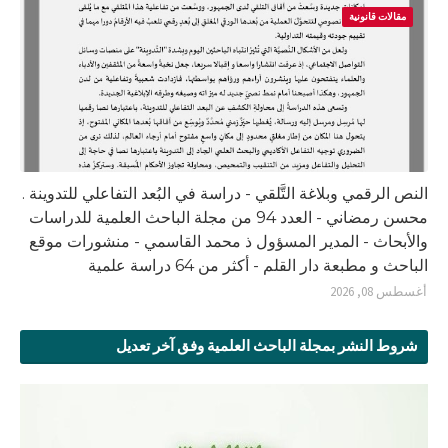
مقالات قانونية
النص الرقمي وبلاغة التَّلقي - دراسة في البُعد التفاعلي للتدوينة .
محسن رمضاني - العدد 94 من مجلة الباحث العلمية للدراسات
والأبحاث - المدير المسؤول ذ محمد القاسمي - منشورات موقع
الباحث و مطبعة دار القلم - أكثر من 64 دراسة علمية
أغسطس 08, 2026
شروط النشر بمجلة الباحث العلمية وفق آخر تعديل