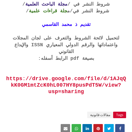
شروط النشر في /
مجلة الباحث العلمية
/
شروط النشر في
/م
جلة قراءات علمية
/
تقديم ذ محمد القاسمي
لتحميل لائحة الشروط والتعرف على لجان المجلات
واعتماداتها والرقم الدولي المعياري ISSN والإيداع
القانوني
بصيغة pdf الرابط أسفله:
https://drive.google.com/file/d/1AJqQ
kK0GM1mtZcK0hL007HY8pusPdT5W/view?
usp=sharing
Tags
مقالات قانونية