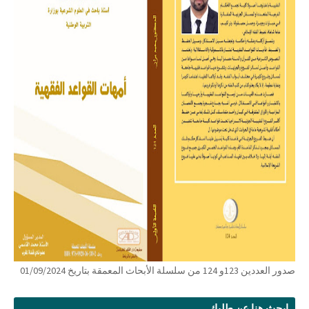
صدور العددين 123و 124 من سلسلة الأبحاث المعمقة بتاريخ 01/09/2024
ابحث هنا عن طلبك