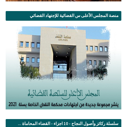
منصة المجلس الأعلى س القضائية للإجتهاد القضائي
سلسلة ركائز وأصول النجاح - 10 اجزاء - القضاء المحاماة ...