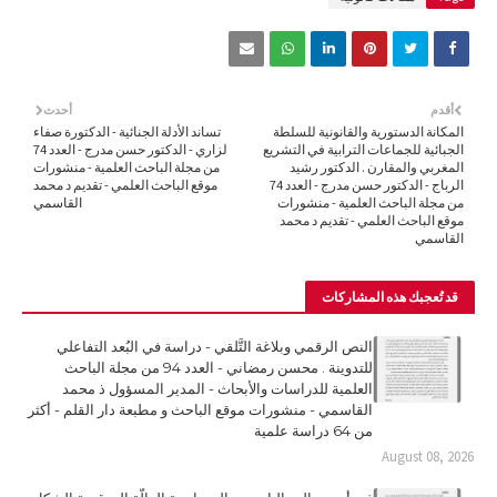
أقدم
أحدث
المكانة الدستورية والقانونية للسلطة
تساند الأدلة الجنائية - الدكتورة صفاء
الجبائية للجماعات الترابية في التشريع
لزاري - الدكتور حسن مدرج - العدد 74
المغربي والمقارن . الدكتور رشيد
من مجلة الباحث العلمية - منشورات
الرباج - الدكتور حسن مدرج - العدد 74
موقع الباحث العلمي - تقديم د محمد
من مجلة الباحث العلمية - منشورات
القاسمي
موقع الباحث العلمي - تقديم د محمد
القاسمي
قد تُعجبك هذه المشاركات
النص الرقمي وبلاغة التَّلقي - دراسة في البُعد التفاعلي
للتدوينة . محسن رمضاني - العدد 94 من مجلة الباحث
العلمية للدراسات والأبحاث - المدير المسؤول ذ محمد
القاسمي - منشورات موقع الباحث و مطبعة دار القلم - أكثر
من 64 دراسة علمية
August 08, 2026