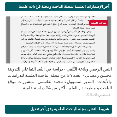
آخر الإصدارات العلمية لمجلة الباحث ومجلة قراءات علمية
مقالات قانونية
النص الرقمي وبلاغة التَّلقي - دراسة في البُعد التفاعلي للتدوينة .
محسن رمضاني - العدد 94 من مجلة الباحث العلمية للدراسات
والأبحاث - المدير المسؤول ذ محمد القاسمي - منشورات موقع
الباحث و مطبعة دار القلم - أكثر من 64 دراسة علمية
أغسطس 08, 2026
شروط النشر بمجلة الباحث العلمية وفق آخر تعديل