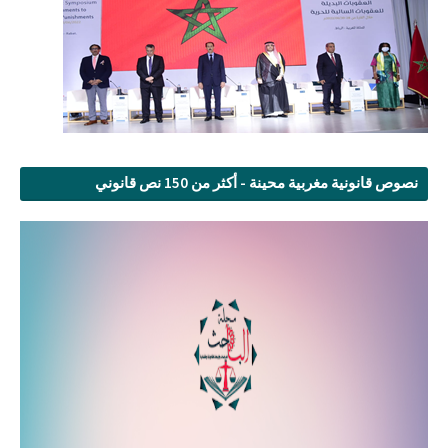
نصوص قانونية مغربية محينة - أكثر من 150 نص قانوني