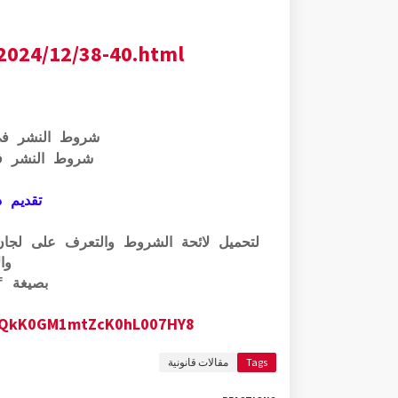
2024/12/38-40.html
شروط النشر ف
شروط النشر ف
تقديم ذ
وال
بصيغة pdf الرابط أسفله:
1AJqQkK0GM1mtZcK0hL007HY8
Tags
مقالات قانونية