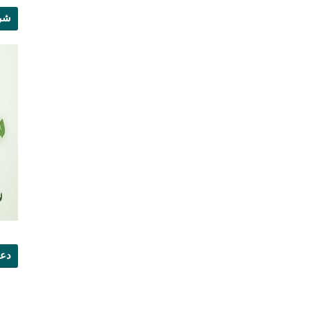
شرو
دعو