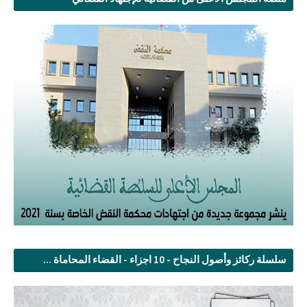
سلسلة ركائز وأصول النجاح - 10 اجزاء - القضاء المحاماة ...