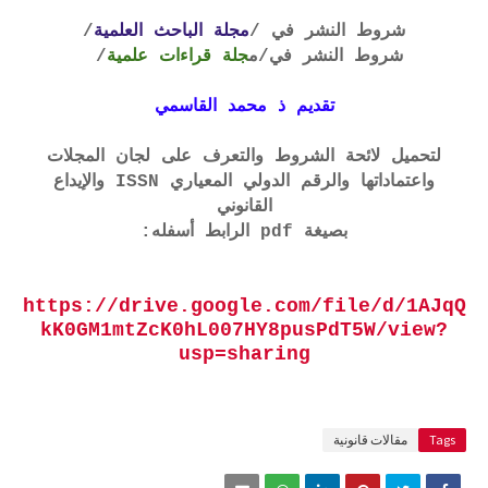
شروط النشر في /
مجلة الباحث العلمية
/
شروط النشر في
/م
جلة قراءات علمية
/
تقديم ذ محمد القاسمي
لتحميل لائحة الشروط والتعرف على لجان المجلات
واعتماداتها والرقم الدولي المعياري ISSN والإيداع
القانوني
بصيغة pdf الرابط أسفله:
https://drive.google.com/file/d/1AJqQ
kK0GM1mtZcK0hL007HY8pusPdT5W/view?
usp=sharing
Tags
مقالات قانونية