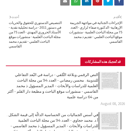
أقدم
أحدث
الإجراءات الجنائية في مواجهة الجريمة
التنصيص الدستوري للحقوق والحريات
الإرهابية- الدكتورة صفاء لزاري - العدد
في دستور 2011 - دراسة تحليلية نقدية -
75 من مجلة الباحث العلمية - منشورات
الأستاذ الحروري المهدي - العدد 75 من
موقع الباحث العلمي - تقديم د محمد
مجلة الباحث العلمية - منشورات موقع
القاسمي
الباحث العلمي - تقديم د محمد
القاسمي
قد تُعجبك هذه المشاركات
النص الرقمي وبلاغة التَّلقي - دراسة في البُعد التفاعلي
للتدوينة . محسن رمضاني - العدد 94 من مجلة الباحث
العلمية للدراسات والأبحاث - المدير المسؤول ذ محمد
القاسمي - منشورات موقع الباحث و مطبعة دار القلم - أكثر
من 64 دراسة علمية
August 08, 2026
في أسس الجماليات من الحساسية الدالّة إلى قيمة الشكل .
أ.د. محمد حجاوي - العدد 94 من مجلة الباحث العلمية
للدراسات والأبحاث - المدير المسؤول ذ محمد القاسمي -