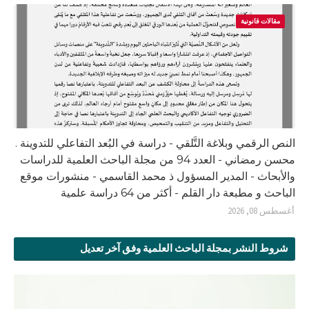
مقالات قانونية
النص الرقمي وبلاغة التَّلقي - دراسة في البُعد التفاعلي للتدوينة .
محسن رمضاني - العدد 94 من مجلة الباحث العلمية للدراسات
والأبحاث - المدير المسؤول ذ محمد القاسمي - منشورات موقع
الباحث و مطبعة دار القلم - أكثر من 64 دراسة علمية
أغسطس 08, 2026
شروط النشر بمجلة الباحث العلمية وفق آخر تعديل