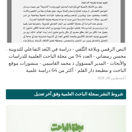
النص الرقمي وبلاغة التَّلقي - دراسة في البُعد التفاعلي للتدوينة .
محسن رمضاني - العدد 94 من مجلة الباحث العلمية للدراسات
والأبحاث - المدير المسؤول ذ محمد القاسمي - منشورات موقع
الباحث و مطبعة دار القلم - أكثر من 64 دراسة علمية
أغسطس 08, 2026
شروط النشر بمجلة الباحث العلمية وفق آخر تعديل