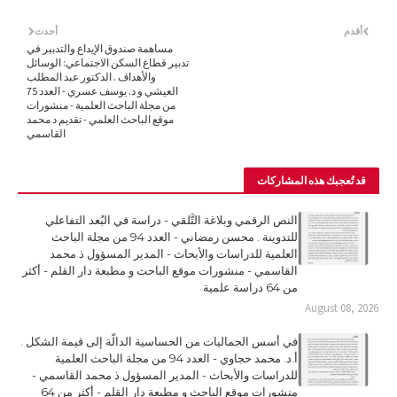
أقدم
أحدث
مساهمة صندوق الإيداع والتدبير في
تدبير قطاع السكن الاجتماعي: الوسائل
والأهداف . الدكتور عبد المطلب
العيشي و د. يوسف عسري - العدد 75
من مجلة الباحث العلمية - منشورات
موقع الباحث العلمي - تقديم د محمد
القاسمي
قد تُعجبك هذه المشاركات
النص الرقمي وبلاغة التَّلقي - دراسة في البُعد التفاعلي
للتدوينة . محسن رمضاني - العدد 94 من مجلة الباحث
العلمية للدراسات والأبحاث - المدير المسؤول ذ محمد
القاسمي - منشورات موقع الباحث و مطبعة دار القلم - أكثر
من 64 دراسة علمية
August 08, 2026
في أسس الجماليات من الحساسية الدالّة إلى قيمة الشكل .
أ.د. محمد حجاوي - العدد 94 من مجلة الباحث العلمية
للدراسات والأبحاث - المدير المسؤول ذ محمد القاسمي -
منشورات موقع الباحث و مطبعة دار القلم - أكثر من 64