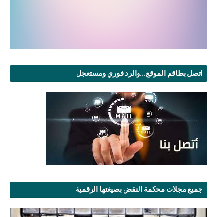
اتصل بطاقم الموقع...والرد فوري ومستعجل
جميع مجلات محكمة النقض بصيغتها الرقمية