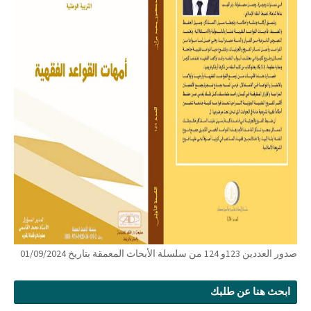
صدور العددين 123و 124 من سلسلة الأبحاث المعمقة بتاريخ 01/09/2024
ابحث هنا عن طلبك