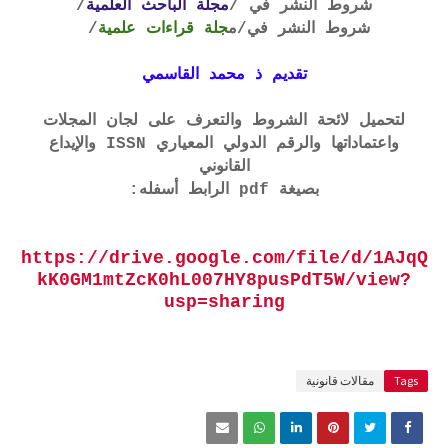
شروط النشر في /
مجلة الباحث العلمية
/
شروط النشر في
/م
جلة قراءات علمية
/
تقديم ذ محمد القاسمي
لتحميل لائحة الشروط والتعرف على لجان المجلات
واعتماداتها والرقم الدولي المعياري ISSN والإيداع
القانوني
بصيغة pdf الرابط أسفله:
https://drive.google.com/file/d/1AJqQ
kK0GM1mtZcK0hL007HY8pusPdT5W/view?
usp=sharing
Tags
مقالات قانونية