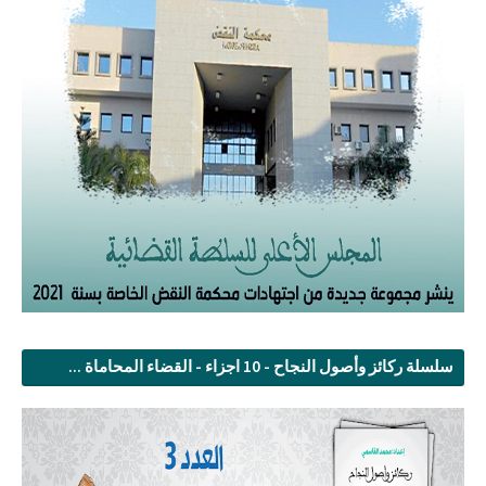
سلسلة ركائز وأصول النجاح - 10 اجزاء - القضاء المحاماة ...