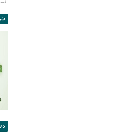
أغسطس 1
شرو
دعو