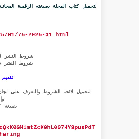
لتحميل كتاب المجلة بصيغته الرقمية المجانية PDF الرابط أسفل
25/01/75-2025-31.html
شروط النشر ف
شروط النشر ف
تقديم 
وال
بصيغة pdf الرابط أسفله:
qQkK0GM1mtZcK0hL007HY8pusPdT
haring