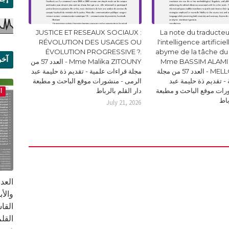
JUSTICE ET RESEAUX SOCIAUX :
La note du traducteur
RÉVOLUTION DES USAGES OU
l'intelligence artificie
ÉVOLUTION PROGRESSIVE ?.
abyme de la tâche du
آخر
Mme BASSIM ALAMI 
Mme Malika ZITOUNY - العدد 57 من
MELLOUKI Ismail - العدد 57 من مجلة
مجلة قراءات علمية - تقديم ذة حليمة عبد
علم
- تقديم ذة حليمة عبد
الرمى - منشورات موقع الباحث و مطبعة
رات موقع الباحث و مطبعة
دار القلم بالرباط
أ
باط
July 21, 2026
القا
القلم ب