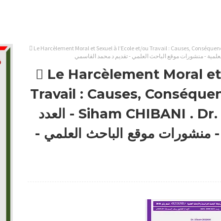
 Le Harcèlement Moral et Sexuel à l’Ecole et/ou Travail : Causes, Conséquenc
 Le Harcèlement Moral et 
Travail : Causes, Conséquen
Siham CHIBANI . Dr. BENMAKHLOUF Hajar - العدد
ة - منشورات موقع الباحث العلمي -