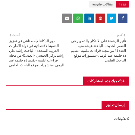
Tags
مقالات قانونية
أقدم
أحدث
تأثير الرقمنة على الابتكار والتطوير في
دور الذكاء الإصطناعي في تعزيز
العصر الحديث - الباحثة عيشه منيه -
التنمية الاقتصادية في دولة الامارات
العدد 41 من مجلة قراءات علمية - تقديم
العربية المتحدة - الباحث راشد علي
ذة حليمة عبد الرمى - منشورات موقع
راشد تركي الحبسي - العدد 41 من مجلة
الباحث العلمي
قراءات علمية - تقديم ذة حليمة عبد
الرمى - منشورات موقع الباحث العلمي
قد تُعجبك هذه المشاركات
إرسال تعليق
0 تعليقات