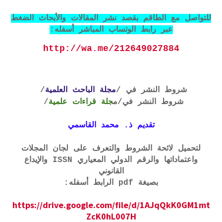
للتواصل مع الطاقم بقصد نشر المقالات والأبحاث الضغط
عبر رابط الوتساب المباشر أسفله:
http://wa.me/212649027884
شروط النشر في /
مجلة الباحث العلمية
/
شروط النشر في
/م
جلة قراءات علمية
/
تقديم ذ. محمد القاسمي
لتحميل لائحة الشروط والتعرف على لجان المجلات
واعتماداتها والرقم الدولي المعياري ISSN والإيداع
القانوني
بصيغة pdf الرابط أسفله:
https://drive.google.com/file/d/1AJqQkK0GM1mt
ZcK0hL007H