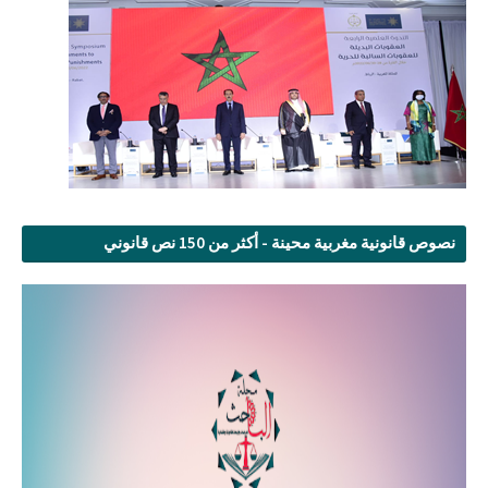
نصوص قانونية مغربية محينة - أكثر من 150 نص قانوني