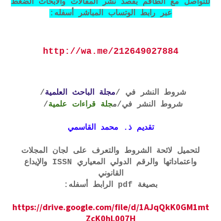
للتواصل مع الطاقم بقصد نشر المقالات والأبحاث الضغط
عبر رابط الوتساب المباشر أسفله:
http://wa.me/212649027884
شروط النشر في /
مجلة الباحث العلمية
/
شروط النشر في
/م
جلة قراءات علمية
/
تقديم ذ. محمد القاسمي
لتحميل لائحة الشروط والتعرف على لجان المجلات
واعتماداتها والرقم الدولي المعياري ISSN والإيداع
القانوني
بصيغة pdf الرابط أسفله:
https://drive.google.com/file/d/1AJqQkK0GM1mt
ZcK0hL007H