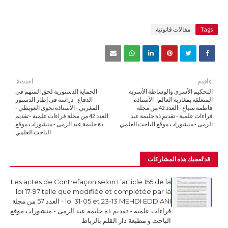
Tags
مقالات قانونية
أقدم
أحدث
التحكيم الأسري والوساطة الأسرية
الحماية الدستورية لحق المتهم في
المتعلقة بمغاربة العالم - الأستاذة
الدفاع - دراسة في إطار الدستور
فاطمة سباع - العدد 42 من مجلة
المغربي - الأستاذة نجوى العويطي -
قراءات علمية - تقديم ذة حليمة عبد
العدد 42 من مجلة قراءات علمية - تقديم
الرمى - منشورات موقع الباحث العلمي
ذة حليمة عبد الرمى - منشورات موقع
الباحث العلمي
قد تُعجبك هذه المشاركات
Les actes de Contrefaçon selon L’article 155 de la
loi 17-97 telle que modifiée et complétée par la
loi 31-05 et 23-13 MEHDI EDDIANI - العدد 57 من مجلة
قراءات علمية - تقديم ذة حليمة عبد الرمى - منشورات موقع
الباحث و مطبعة دار القلم بالرباط