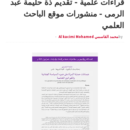
قراءات علمية - تقديم ذة حليمة عبد
الرمى - منشورات موقع الباحث
العلمي
by
محمد القاسمي Al kacimi Mohamed