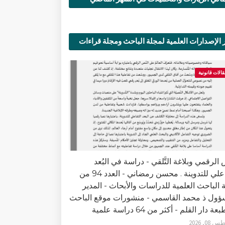
 الإصدارات العلمية لمجلة الباحث ومجلة قراءات
ية
قالات قانونية
الرقمي وبلاغة التَّلقي - دراسة في البُعد
التفاعلي للتدوينة . محسن رمضاني - العدد 94 من
 الباحث العلمية للدراسات والأبحاث - المدير
ؤول ذ محمد القاسمي - منشورات موقع الباحث
ة دار القلم - أكثر من 64 دراسة علمية
0, 2026