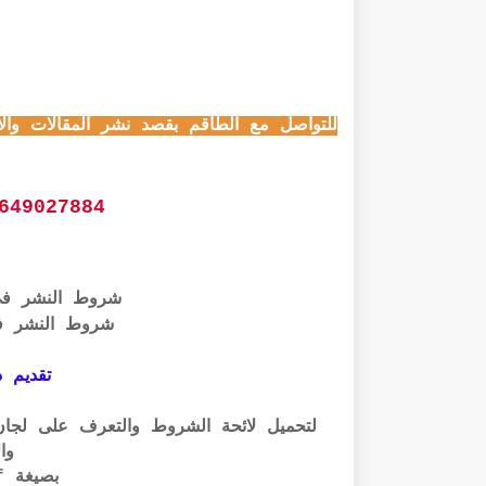
025/04/79-2025.html
للتواصل مع الطاقم بقصد نشر المقالات وال
649027884
شروط النشر ف
شروط النشر ف
تقديم ذ
وال
بصيغة pdf الرابط أسفله: