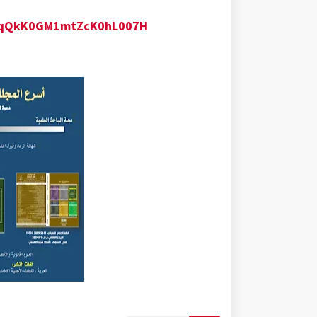
/1AJqQkK0GM1mtZcK0hL007H