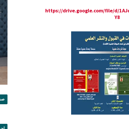
https://drive.google.com/file/d
Y8
صفح
إجم