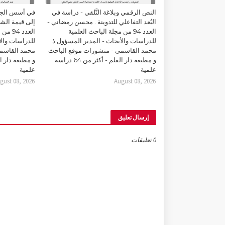
النص الرقمي وبلاغة التَّلقي - دراسة في
في أسس الجما
البُعد التفاعلي للتدوينة . محسن رمضاني -
إلى قيمة الشك
العدد 94 من مجلة الباحث العلمية
العدد 
للدراسات والأبحاث - المدير المسؤول ذ
للدراسات والأ
محمد القاسمي - منشورات موقع الباحث
محمد القاسمي
و مطبعة دار القلم - أكثر من 64 دراسة
علمية
علمية
gust 08, 2026
August 08, 2026
إرسال تعليق
0 تعليقات