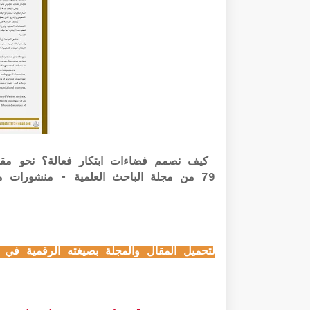
كيف نصمم فضاءات ابتكار فعالة؟ نحو مقارب
79 من مجلة الباحث العلمية - منشورات موقع الباحث العلمي - تقديم د محمد القاسمي
لتحميل المقال والمجلة بصيغته الرقمية في 