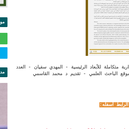
موا
الس
ة متكاملة للأبعاد الرئيسية - المهدي سفيان - العدد
مدي
ال
الرابط أسفله: