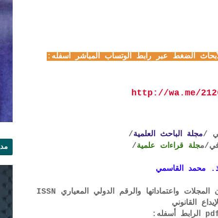
https://www.allbahit.com/2
أبحاث الضغط عبر رابط الوتساب المباشر أسفله:
http://wa.me/212
ي /
مجلة الباحث العلمية
/
ي
/م
جلة قراءات علمية
/
مدي
الر
. محمد القاسمي
لتحميل لائحة الشروط والتعرف على لجان المجلات واعتماداتها والرقم الدولي المعياري ISSN
إيداع القانوني