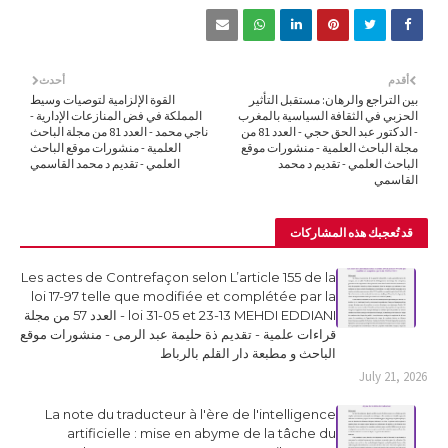
أقدم
أحدث
بين التراجع والرهان: مستقبل التأثير
القوة الإلزامية لتوصيات وسيط
الحزبي في الثقافة السياسية بالمغرب
المملكة في فض المنازعات الإدارية -
- الدكتور عبد الحق حجي - العدد 81 من
ناجي محمد - العدد 81 من مجلة الباحث
مجلة الباحث العلمية - منشورات موقع
العلمية - منشورات موقع الباحث
الباحث العلمي - تقديم د محمد
العلمي - تقديم د محمد القاسمي
القاسمي
قد تُعجبك هذه المشاركات
Les actes de Contrefaçon selon L’article 155 de la
loi 17-97 telle que modifiée et complétée par la
loi 31-05 et 23-13 MEHDI EDDIANI - العدد 57 من مجلة
قراءات علمية - تقديم ذة حليمة عبد الرمى - منشورات موقع
الباحث و مطبعة دار القلم بالرباط
July 21, 2026
La note du traducteur à l'ère de l'intelligence
artificielle : mise en abyme de la tâche du