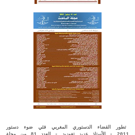
تطور القضاء الدستوري المغربي فئي ضوء دستور
2011 - الأستاذ عزيز تغوزيد - العدد 81 من مجلة