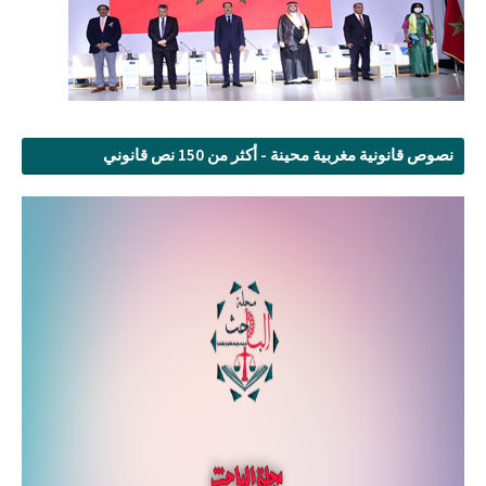
نصوص قانونية مغربية محينة - أكثر من 150 نص قانوني