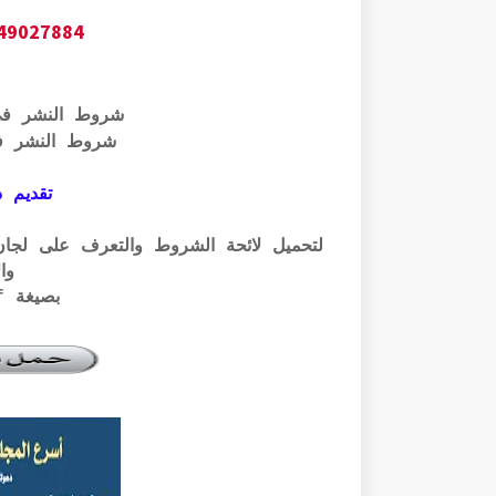
649027884
شروط النشر ف
شروط النشر ف
تقديم ذ
وال
بصيغة pdf الرابط أسفله: