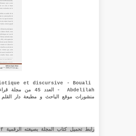
iotique et discursive - Bouali
Abdelilah - العدد 
منشورات موقع الباحث و مطبعة دار القلم ب
رابط تحميل كتاب المجلة بصيغته الرقمية pdf عبر الضغط على الصورة أسفله: