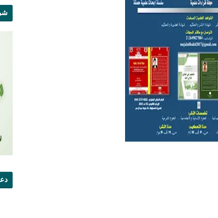
شرو
دعو