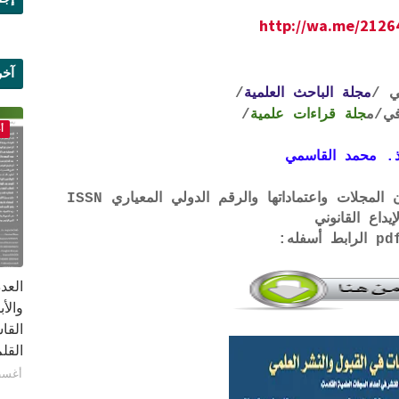
http://wa.me/212
آخر
ي /
مجلة الباحث العلمية
/
علم
ي
/م
جلة قراءات علمية
/
أ
. محمد القاسمي
لتحميل لائحة الشروط والتعرف على لجان المجلات واعتماداتها والرقم الدولي المعياري ISSN
إيداع القانوني
القا
القلم ب
أغسطس 1