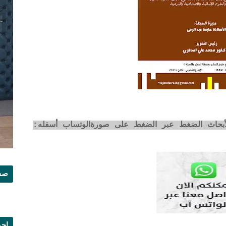
لأبحاث الضغط عبر الضغط على صورةالوتساب أسفله:
صفح
إجم