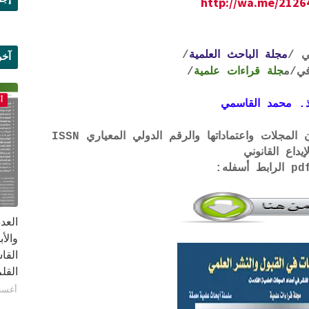
http://wa.me/212
ي /
مجلة الباحث العلمية
/
آخر
ي
/م
جلة قراءات علمية
/
علم
أ
. محمد القاسمي
لتحميل لائحة الشروط والتعرف على لجان المجلات واعتماداتها والرقم الدولي المعياري ISSN
إيداع القانوني
القا
القلم ب
أغسطس 1