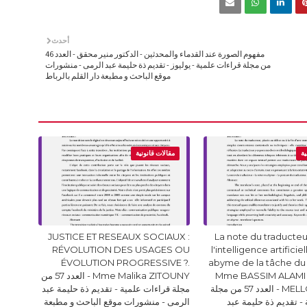
أحدث
مفهوم الصورة عند القدماء والمحدثين - الدكتور منير محقق - العدد 46
من مجلة قراءات علمية - يوليوز - تقديم ذة حليمة عبد الرمى - منشورات
موقع الباحث و مطبعة دار القلم بالرباط
ية
مقالات قانونية
JUSTICE ET RESEAUX SOCIAUX :
La note du traducteur
RÉVOLUTION DES USAGES OU
l'intelligence artificie
ÉVOLUTION PROGRESSIVE ?.
abyme de la tâche du
Mme BASSIM ALAMI 
Mme Malika ZITOUNY - العدد 57 من
MELLOUKI Ismail - العدد 57 من مجلة
مجلة قراءات علمية - تقديم ذة حليمة عبد
- تقديم ذة حليمة عبد
الرمى - منشورات موقع الباحث و مطبعة