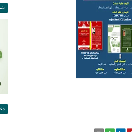
شرو
دعو