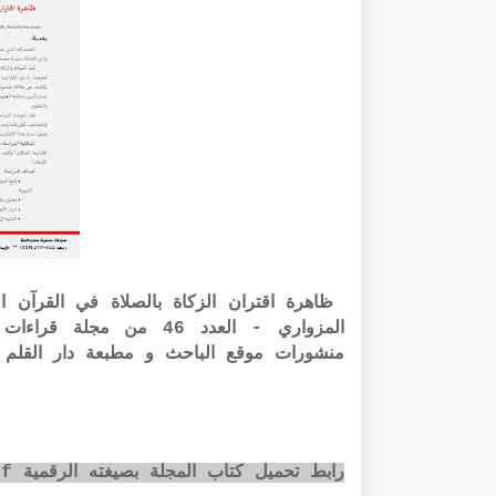
ظاهرة اقتران الزكاة بالصلاة في القرآن ا
المزواري - العدد 46 من
منشورات موقع الباحث و مطبعة دار القلم ب
رابط تحميل كتاب المجلة بصيغته الرقمية pdf عبر الضغط على الصورة أسفله: