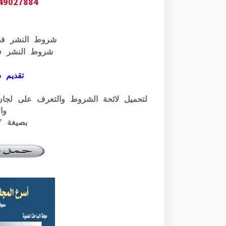
649027884
شروط النشر ف
شروط النشر ف
تقديم ذ
وال
بصيغة pdf الرابط أسفله: